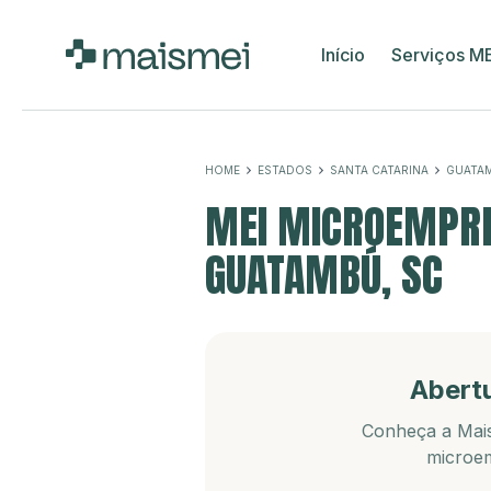
Início
Serviços M
HOME
ESTADOS
SANTA CATARINA
GUATA
MEI MICROEMPRE
GUATAMBÚ, SC
Abert
Conheça a Mais
microem