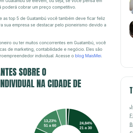
 em Guatambú se elevem, ou seja, se você pensa em
já poderá cobrar um preço competitivo.
re as top 5 de Guatambú você também deve ficar feliz
a sua empresa se destacar pelo pioneirismo devido a
oneiro ou ter muitos concorrentes em Guatambú, você
cas de marketing, contabilidade e negócio. Eles são
croempreendedor individual. Acesse o
blog MaisMei
.
NTES SOBRE O
DIVIDUAL NA CIDADE DE
T
J
F
B