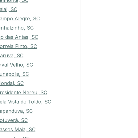
elmonte, SC
aial, SC
ampo Alegre, SC
inhalzinho, SC
io das Antas, SC
orreia Pinto, SC
aruva, SC
rval Velho, SC
unápolis, SC
ondaí, SC
residente Nereu, SC
ela Vista do Toldo, SC
apanduva, SC
otuverá, SC
assos Maia, SC