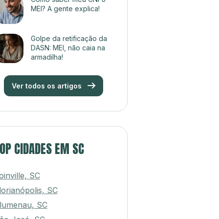
MEI? A gente explica!
Golpe da retificação da
DASN: MEI, não caia na
armadilha!
Ver todos os artigos
OP CIDADES EM SC
oinville, SC
lorianópolis, SC
lumenau, SC