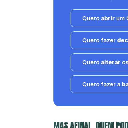
Quero
abrir
um C
Quero fazer
dec
Quero
alterar
os
Quero fazer a
b
MAS AFINAL, QUEM PO