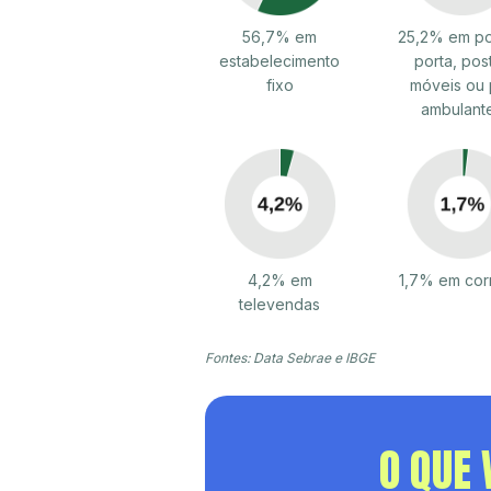
56,7% em
25,2% em po
estabelecimento
porta, pos
fixo
móveis ou 
ambulant
4,2% em
1,7% em cor
televendas
Fontes: Data Sebrae e IBGE
O QUE 