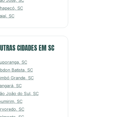
ão José, SC
hapecó, SC
tajaí, SC
UTRAS CIDADES EM SC
tuporanga, SC
bdon Batista, SC
imbó Grande, SC
angará, SC
ão João do Sul, SC
pumirim, SC
rvoredo, SC