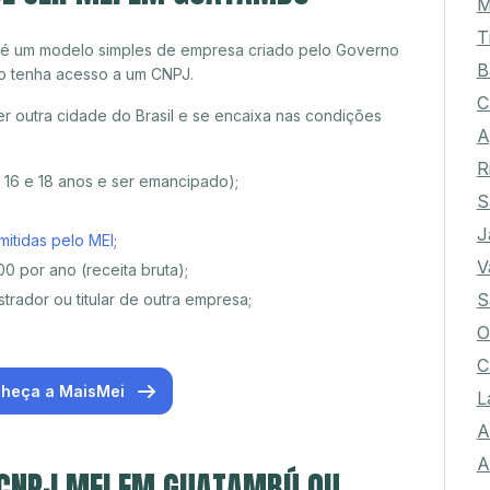
M
T
 é um modelo simples de empresa criado pelo Governo
B
o tenha acesso a um CNPJ.
C
 outra cidade do Brasil e se encaixa nas condições
A
R
e 16 e 18 anos e ser emancipado);
S
J
mitidas pelo MEI
;
V
0 por ano (receita bruta);
S
trador ou titular de outra empresa;
O
C
heça a MaisMei
L
A
A
 CNPJ MEI EM GUATAMBÚ OU