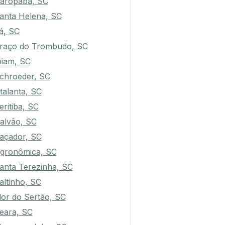
aropaba, SC
anta Helena, SC
tá, SC
raço do Trombudo, SC
biam, SC
chroeder, SC
talanta, SC
eritiba, SC
alvão, SC
açador, SC
gronômica, SC
anta Terezinha, SC
altinho, SC
lor do Sertão, SC
eara, SC