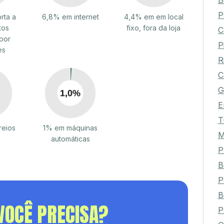
B
P
rta a
6,8% em internet
4,4% em em local
tos
fixo, fora da loja
C
por
P
es
R
C
G
E
T
reios
1% em máquinas
M
automáticas
P
B
P
B
VOCÊ PRECISA?
P