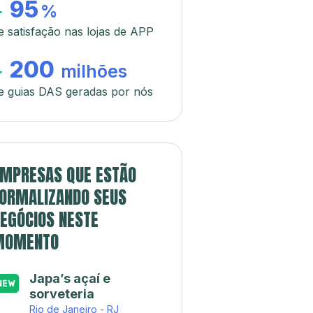
95
+
%
e satisfação nas lojas de APP
200
+
milhões
e guias DAS geradas por nós
MPRESAS QUE ESTÃO
ORMALIZANDO SEUS
EGÓCIOS NESTE
MOMENTO
Japa’s açaí e
sorveteria
Rio de Janeiro - RJ