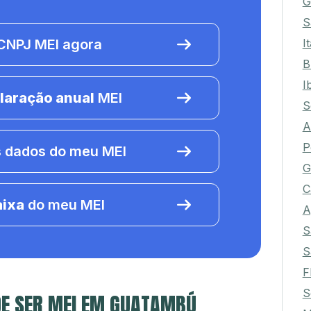
G
S
I
NPJ MEI agora
B
I
laração anual
MEI
S
A
P
 dados do meu MEI
G
C
aixa
do meu MEI
A
S
S
F
S
DE SER MEI EM GUATAMBÚ