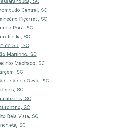
assaranduba, SC
rombudo Central, SC
alneário Piçarras, SC
unha Porã, SC
grolândia, SC
io do Sul, SC
ão Martinho, SC
acinto Machado, SC
argem, SC
ão João do Oeste, SC
rleans, SC
uritibanos, SC
aurentino, SC
lto Bela Vista, SC
nchieta, SC