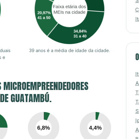
S
C
I
duais
39 anos é a média de idade da cidade.
O
s e
I
S MICROEMPREENDEDORES
A
T
E DE GUATAMBÚ.
T
S
I
A