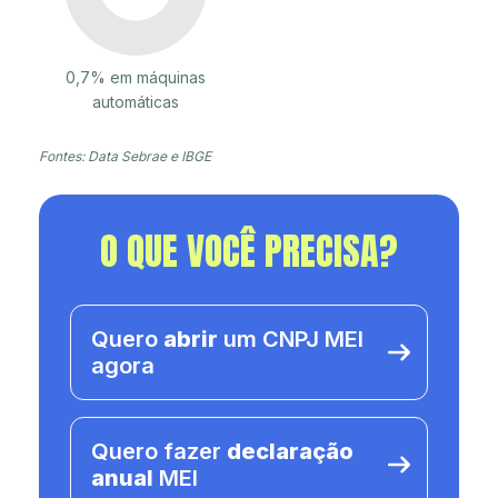
0,7% em máquinas
automáticas
Fontes: Data Sebrae e IBGE
O QUE VOCÊ PRECISA?
Quero
abrir
um CNPJ MEI
agora
Quero fazer
declaração
anual
MEI