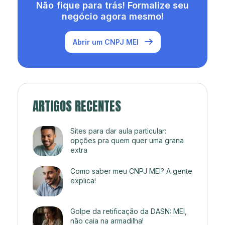
Não fique para trás! Formalize seu
negócio agora mesmo!
Abrir um CNPJ MEI
ARTIGOS RECENTES
Sites para dar aula particular:
opções pra quem quer uma grana
extra
Como saber meu CNPJ MEI? A gente
explica!
Golpe da retificação da DASN: MEI,
não caia na armadilha!