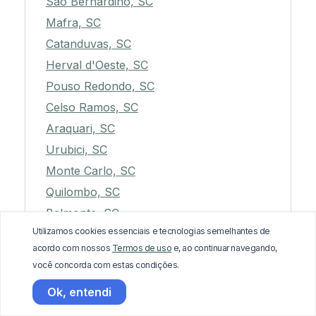
São Bernardino, SC
Mafra, SC
Catanduvas, SC
Herval d'Oeste, SC
Pouso Redondo, SC
Celso Ramos, SC
Araquari, SC
Urubici, SC
Monte Carlo, SC
Quilombo, SC
Belmonte, SC
Utilizamos cookies essenciais e tecnologias semelhantes de
Itapoá, SC
acordo com nossos
Termos de uso
e, ao continuar navegando,
Bom Retiro, SC
você concorda com estas condições.
Schroeder, SC
Ok, entendi
Marema, SC