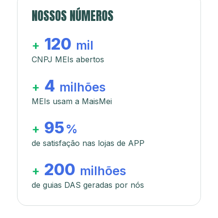
NOSSOS NÚMEROS
120
+
mil
CNPJ MEIs abertos
4
+
milhões
MEIs usam a MaisMei
95
+
%
de satisfação nas lojas de APP
200
+
milhões
de guias DAS geradas por nós