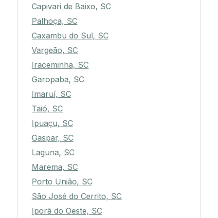
Capivari de Baixo, SC
Palhoça, SC
Caxambu do Sul, SC
Vargeão, SC
Iraceminha, SC
Garopaba, SC
Imaruí, SC
Taió, SC
Ipuaçu, SC
Gaspar, SC
Laguna, SC
Marema, SC
Porto União, SC
São José do Cerrito, SC
Iporã do Oeste, SC