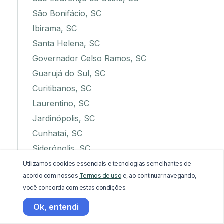
São Bonifácio, SC
Ibirama, SC
Santa Helena, SC
Governador Celso Ramos, SC
Guarujá do Sul, SC
Curitibanos, SC
Laurentino, SC
Jardinópolis, SC
Cunhataí, SC
Siderópolis, SC
Joaçaba, SC
Utilizamos cookies essenciais e tecnologias semelhantes de
acordo com nossos
Termos de uso
e, ao continuar navegando,
Luzerna, SC
você concorda com estas condições.
Macieira, SC
Ok, entendi
Antônio Carlos, SC
Faxinal dos Guedes, SC