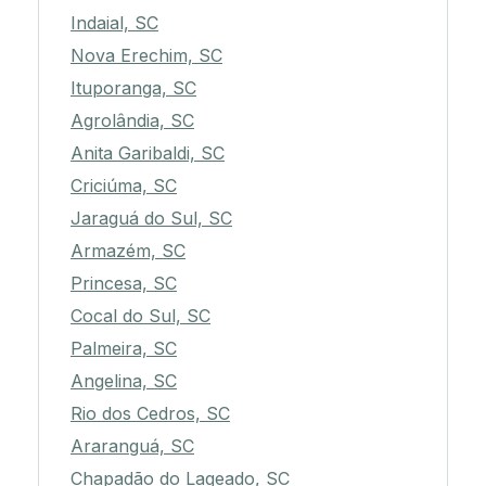
Indaial, SC
Nova Erechim, SC
Ituporanga, SC
Agrolândia, SC
Anita Garibaldi, SC
Criciúma, SC
Jaraguá do Sul, SC
Armazém, SC
Princesa, SC
Cocal do Sul, SC
Palmeira, SC
Angelina, SC
Rio dos Cedros, SC
Araranguá, SC
Chapadão do Lageado, SC