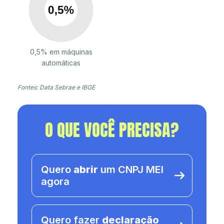
0,5% em máquinas
automáticas
Fontes: Data Sebrae e IBGE
O QUE VOCÊ PRECISA?
Quero
abrir
um CNPJ MEI
agora
Quero fazer
declaração