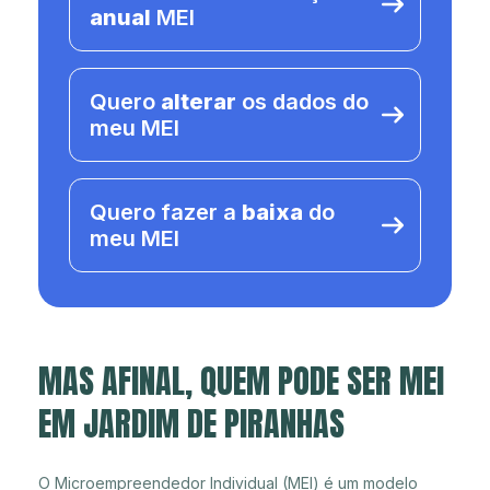
anual
MEI
Quero
alterar
os dados do
meu MEI
Quero fazer a
baixa
do
meu MEI
MAS AFINAL, QUEM PODE SER MEI
EM JARDIM DE PIRANHAS
O Microempreendedor Individual (MEI) é um modelo