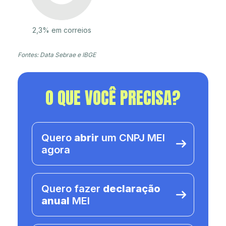
2,3% em correios
Fontes: Data Sebrae e IBGE
O QUE VOCÊ PRECISA?
Quero
abrir
um CNPJ MEI
agora
Quero fazer
declaração
anual
MEI