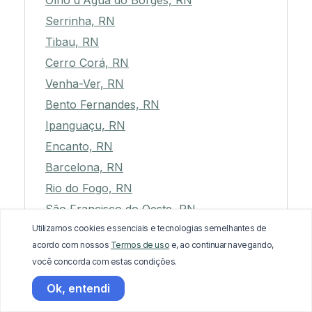
Olho d'Água do Borges, RN
Serrinha, RN
Tibau, RN
Cerro Corá, RN
Venha-Ver, RN
Bento Fernandes, RN
Ipanguaçu, RN
Encanto, RN
Barcelona, RN
Rio do Fogo, RN
São Francisco do Oeste, RN
Utilizamos cookies essenciais e tecnologias semelhantes de
Angicos, RN
acordo com nossos
Termos de uso
e, ao continuar navegando,
Fernando Pedroza, RN
você concorda com estas condições.
Várzea, RN
Ok, entendi