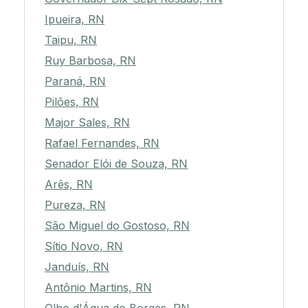
Ipueira, RN
Taipu, RN
Ruy Barbosa, RN
Paraná, RN
Pilões, RN
Major Sales, RN
Rafael Fernandes, RN
Senador Elói de Souza, RN
Arês, RN
Pureza, RN
São Miguel do Gostoso, RN
Sítio Novo, RN
Janduís, RN
Antônio Martins, RN