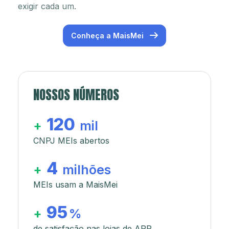
exigir cada um.
Conheça a MaisMei
NOSSOS NÚMEROS
120
+
mil
CNPJ MEIs abertos
4
+
milhões
MEIs usam a MaisMei
95
+
%
de satisfação nas lojas de APP