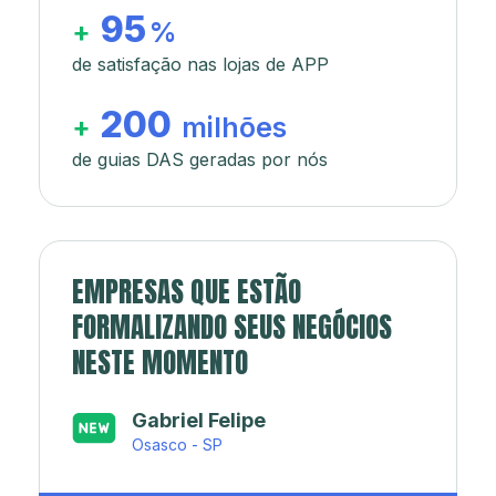
95
+
%
de satisfação nas lojas de APP
200
+
milhões
de guias DAS geradas por nós
EMPRESAS QUE ESTÃO
FORMALIZANDO SEUS NEGÓCIOS
NESTE MOMENTO
Japa’s açaí e sorveteria
Rio de Janeiro - RJ