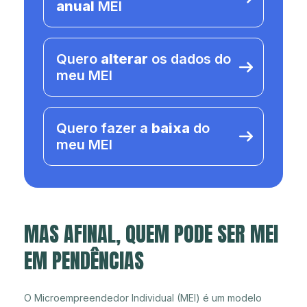
anual
MEI
Quero
alterar
os dados do
meu MEI
Quero fazer a
baixa
do
meu MEI
MAS AFINAL, QUEM PODE SER MEI
EM PENDÊNCIAS
O Microempreendedor Individual (MEI) é um modelo