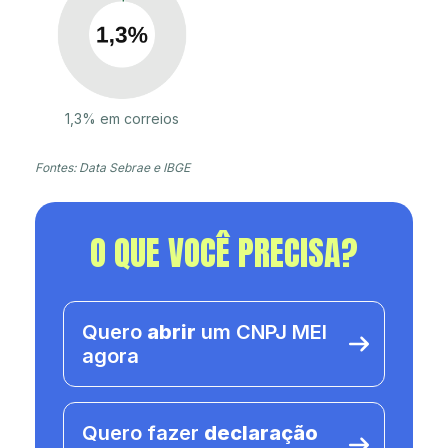
1,3% em correios
Fontes: Data Sebrae e IBGE
O QUE VOCÊ PRECISA?
Quero
abrir
um CNPJ MEI
agora
Quero fazer
declaração