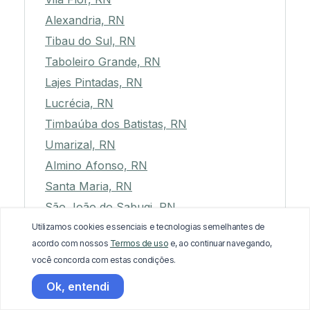
Alexandria, RN
Tibau do Sul, RN
Taboleiro Grande, RN
Lajes Pintadas, RN
Lucrécia, RN
Timbaúba dos Batistas, RN
Umarizal, RN
Almino Afonso, RN
Santa Maria, RN
São João do Sabugi, RN
Barcelona, RN
Utilizamos cookies essenciais e tecnologias semelhantes de
acordo com nossos
Termos de uso
e, ao continuar navegando,
Alto do Rodrigues, RN
você concorda com estas condições.
São José do Campestre, RN
Ok, entendi
Taipu, RN