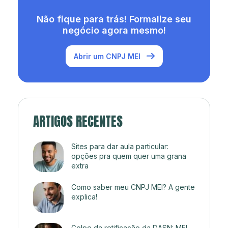
Não fique para trás! Formalize seu
negócio agora mesmo!
Abrir um CNPJ MEI
ARTIGOS RECENTES
Sites para dar aula particular:
opções pra quem quer uma grana
extra
Como saber meu CNPJ MEI? A gente
explica!
Golpe da retificação da DASN: MEI,