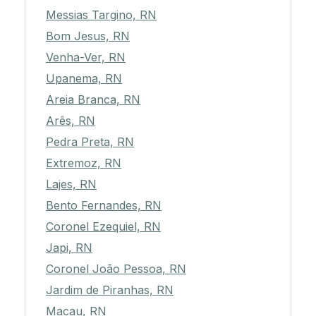
Messias Targino, RN
Bom Jesus, RN
Venha-Ver, RN
Upanema, RN
Areia Branca, RN
Arês, RN
Pedra Preta, RN
Extremoz, RN
Lajes, RN
Bento Fernandes, RN
Coronel Ezequiel, RN
Japi, RN
Coronel João Pessoa, RN
Jardim de Piranhas, RN
Macau, RN