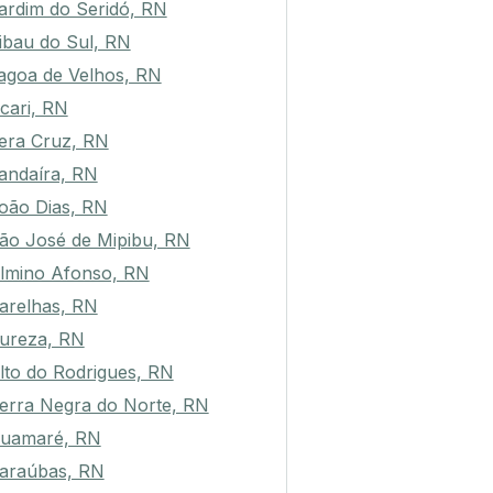
ardim do Seridó, RN
ibau do Sul, RN
agoa de Velhos, RN
cari, RN
era Cruz, RN
andaíra, RN
oão Dias, RN
ão José de Mipibu, RN
lmino Afonso, RN
arelhas, RN
ureza, RN
lto do Rodrigues, RN
erra Negra do Norte, RN
uamaré, RN
araúbas, RN