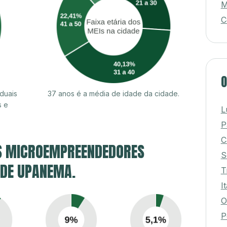
M
C
O
duais
37 anos é a média de idade da cidade.
s e
L
P
C
S MICROEMPREENDEDORES
S
 DE UPANEMA.
T
I
O
P