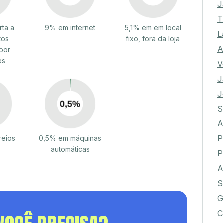
J
T
ta a
9% em internet
5,1% em em local
L
tos
fixo, fora da loja
A
por
es
V
J
J
S
A
P
reios
0,5% em máquinas
automáticas
P
A
S
G
C