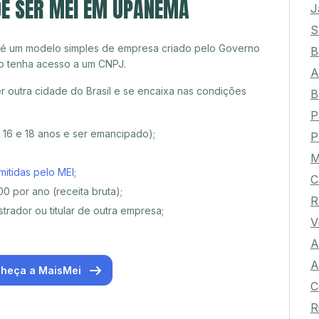
DE SER MEI EM UPANEMA
J
S
 é um modelo simples de empresa criado pelo Governo
B
o tenha acesso a um CNPJ.
A
outra cidade do Brasil e se encaixa nas condições
B
P
e 16 e 18 anos e ser emancipado);
P
M
mitidas pelo MEI
;
C
0 por ano (receita bruta);
R
trador ou titular de outra empresa;
V
A
A
heça a MaisMei
C
R