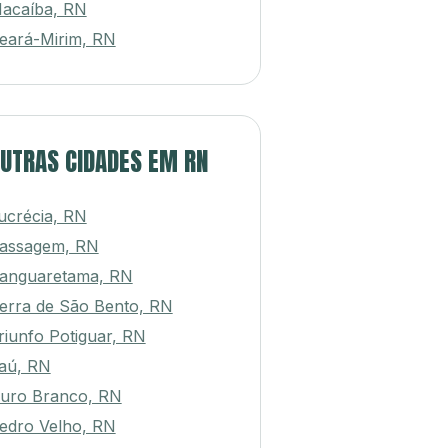
acaíba, RN
eará-Mirim, RN
UTRAS CIDADES EM RN
ucrécia, RN
assagem, RN
anguaretama, RN
erra de São Bento, RN
riunfo Potiguar, RN
taú, RN
uro Branco, RN
edro Velho, RN