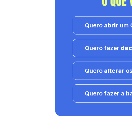
O QUE 
Quero
abrir
um C
Quero fazer
dec
Quero
alterar
os
Quero fazer a
b