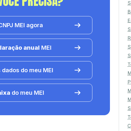
VOCÊ PRECISA?
S
B
E
NPJ MEI agora
S
R
S
laração anual
MEI
S
T
 dados do meu MEI
M
P
M
aixa
do meu MEI
M
S
T
C