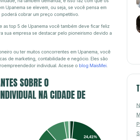
itividade, há também demanda, e isso faz com que os
 em Upanema se elevem, ou seja, se você pensa em
á poderá cobrar um preço competitivo.
tre as top 5 de Upanema você também deve ficar feliz
a sua empresa se destacar pelo pioneirismo devido a
oneiro ou ter muitos concorrentes em Upanema, você
cas de marketing, contabilidade e negócio. Eles são
croempreendedor individual. Acesse o
blog MaisMei
.
NTES SOBRE O
T
DIVIDUAL NA CIDADE DE
N
M
P
S