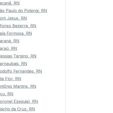
açanã, RN
ão Paulo do Potengi, RN
om Jesus, RN
fonso Bezerra, RN
aía Formosa, RN
araná, RN
araú, RN
essias Targino, RN
arnaubais, RN
odolfo Fernandes, RN
ila Flor, RN
ntônio Martins, RN
çu, RN
oronel Ezequiel, RN
iacho da Cruz, RN