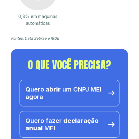
0,8% em máquinas
automáticas
Fontes: Data Sebrae e IBGE
O QUE VOCÊ PRECISA?
Quero
abrir
um CNPJ MEI
agora
Quero fazer
declaração
anual
MEI