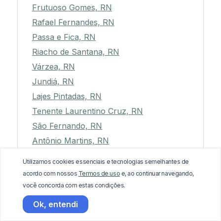
Frutuoso Gomes, RN
Rafael Fernandes, RN
Passa e Fica, RN
Riacho de Santana, RN
Várzea, RN
Jundiá, RN
Lajes Pintadas, RN
Tenente Laurentino Cruz, RN
São Fernando, RN
Antônio Martins, RN
Água Nova, RN
Utilizamos cookies essenciais e tecnologias semelhantes de
Alexandria, RN
acordo com nossos
Termos de uso
e, ao continuar navegando,
Parazinho, RN
você concorda com estas condições.
Ruy Barbosa, RN
Ok, entendi