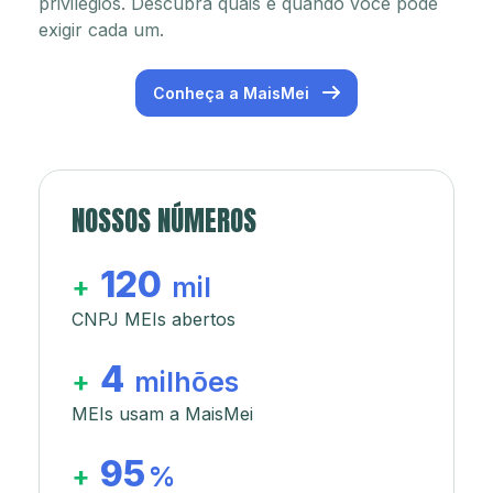
privilégios. Descubra quais e quando você pode
exigir cada um.
Conheça a MaisMei
NOSSOS NÚMEROS
120
+
mil
CNPJ MEIs abertos
4
+
milhões
MEIs usam a MaisMei
95
+
%