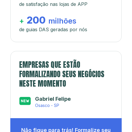
de satisfação nas lojas de APP
200
+
milhões
de guias DAS geradas por nós
EMPRESAS QUE ESTÃO
FORMALIZANDO SEUS NEGÓCIOS
NESTE MOMENTO
Japa’s açaí e sorveteria
Rio de Janeiro - RJ
Não fique para trás! Formalize seu