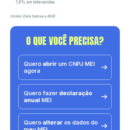
1,6% em televendas
Fontes: Data Sebrae e IBGE
O QUE VOCÊ PRECISA?
Quero
abrir
um CNPJ MEI
agora
Quero fazer
declaração
anual
MEI
Quero
alterar
os dados do
meu MEI