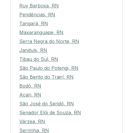
Ruy Barbosa, RN
Pendências, RN
Tangará, RN
Maxaranguape, RN
Serra Negra do Norte, RN
Janduís, RN
Tibau do Sul, RN
São Paulo do Potengi, RN
São Bento do Trairí, RN
Bodó, RN
Acari, RN
São José do Seridó, RN
Senador Elói de Souza, RN
Várzea, RN
Serrinha, RN