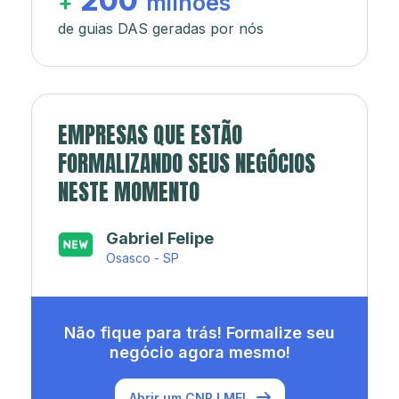
200
+
milhões
de guias DAS geradas por nós
EMPRESAS QUE ESTÃO
FORMALIZANDO SEUS NEGÓCIOS
NESTE MOMENTO
Japa’s açaí e sorveteria
Rio de Janeiro - RJ
Não fique para trás! Formalize seu
negócio agora mesmo!
Abrir um CNPJ MEI