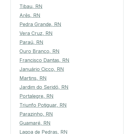
Tibau, RN
Arês, RN
Pedra Grande, RN
Vera Cruz, RN
Paraú, RN
Ouro Branco, RN
Francisco Dantas, RN
Januário Cicco, RN
Martins, RN
Jardim do Seridó, RN
Portalegre, RN
Triunfo Potiguar, RN
Parazinho, RN
Guamaré, RN
Lagoa de Pedras, RN