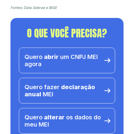
Fontes: Data Sebrae e IBGE
O QUE VOCÊ PRECISA?
Quero
abrir
um CNPJ MEI
agora
Quero fazer
declaração
anual
MEI
Quero
alterar
os dados do
meu MEI