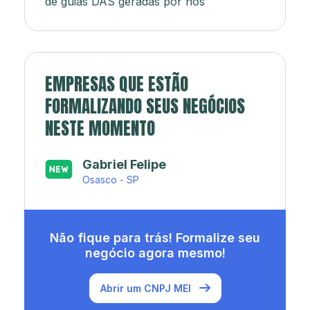
de guias DAS geradas por nós
EMPRESAS QUE ESTÃO
FORMALIZANDO SEUS NEGÓCIOS
NESTE MOMENTO
Japa’s açaí e sorveteria
Rio de Janeiro - RJ
Não fique para trás! Formalize seu
negócio agora mesmo!
Abrir um CNPJ MEI