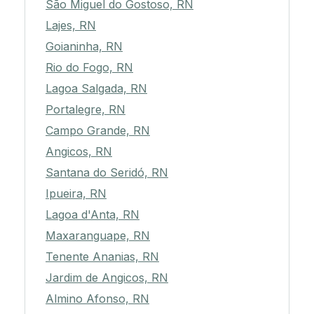
São Miguel do Gostoso, RN
Lajes, RN
Goianinha, RN
Rio do Fogo, RN
Lagoa Salgada, RN
Portalegre, RN
Campo Grande, RN
Angicos, RN
Santana do Seridó, RN
Ipueira, RN
Lagoa d'Anta, RN
Maxaranguape, RN
Tenente Ananias, RN
Jardim de Angicos, RN
Almino Afonso, RN