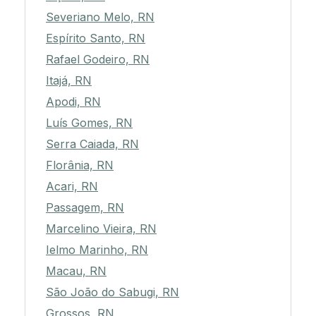
Severiano Melo, RN
Espírito Santo, RN
Rafael Godeiro, RN
Itajá, RN
Apodi, RN
Luís Gomes, RN
Serra Caiada, RN
Florânia, RN
Acari, RN
Passagem, RN
Marcelino Vieira, RN
Ielmo Marinho, RN
Macau, RN
São João do Sabugi, RN
Grossos, RN