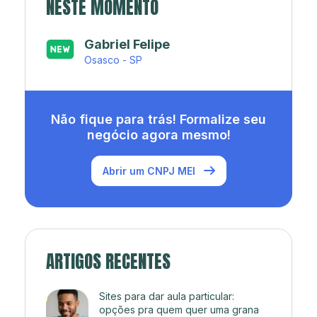
NESTE MOMENTO
Japa’s açaí e sorveteria
Rio de Janeiro - RJ
Não fique para trás! Formalize seu
negócio agora mesmo!
Abrir um CNPJ MEI
ARTIGOS RECENTES
Sites para dar aula particular:
opções pra quem quer uma grana