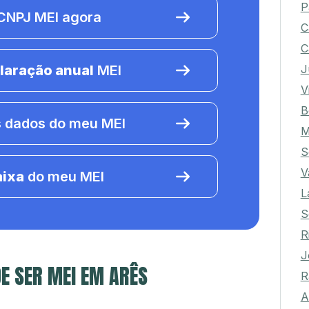
P
NPJ MEI agora
C
C
J
laração anual
MEI
V
B
 dados do meu MEI
M
S
V
aixa
do meu MEI
L
S
R
J
E SER MEI EM ARÊS
R
A