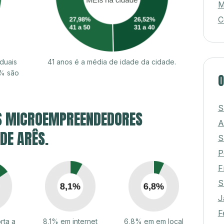
M
C
duais
41 anos é a média de idade da cidade.
1% são
O
S
S MICROEMPREENDEDORES
A
 DE ARÊS.
S
P
F
S
J
F
rta a
8,1% em internet
6,8% em em local