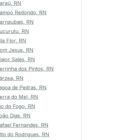
araú, RN
ampo Redondo, RN
arnaubais, RN
ucurutu, RN
ila Flor, RN
om Jesus, RN
ajor Sales, RN
errinha dos Pintos, RN
árzea, RN
agoa de Pedras, RN
erra do Mel, RN
io do Fogo, RN
oão Dias, RN
afael Fernandes, RN
lto do Rodrigues, RN