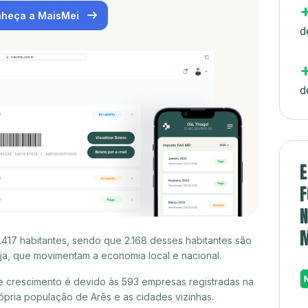
heça a MaisMei
d
d
E
F
N
.417 habitantes, sendo que 2.168 desses habitantes são
a, que movimentam a economia local e nacional.
e crescimento é devido às 593 empresas registradas na
pria população de Arês e as cidades vizinhas.