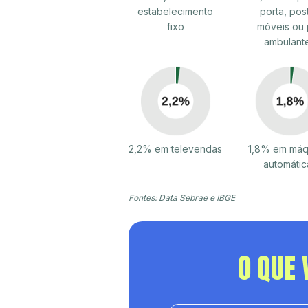
estabelecimento
porta, pos
fixo
móveis ou 
ambulant
2,2% em televendas
1,8% em máq
automátic
Fontes: Data Sebrae e IBGE
O QUE 