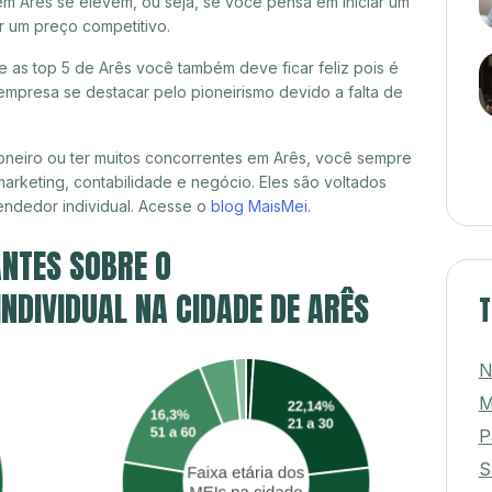
em Arês se elevem, ou seja, se você pensa em iniciar um
r um preço competitivo.
re as top 5 de Arês você também deve ficar feliz pois é
mpresa se destacar pelo pioneirismo devido a falta de
oneiro ou ter muitos concorrentes em Arês, você sempre
marketing, contabilidade e negócio. Eles são voltados
ndedor individual. Acesse o
blog MaisMei
.
NTES SOBRE O
DIVIDUAL NA CIDADE DE ARÊS
T
N
M
P
S