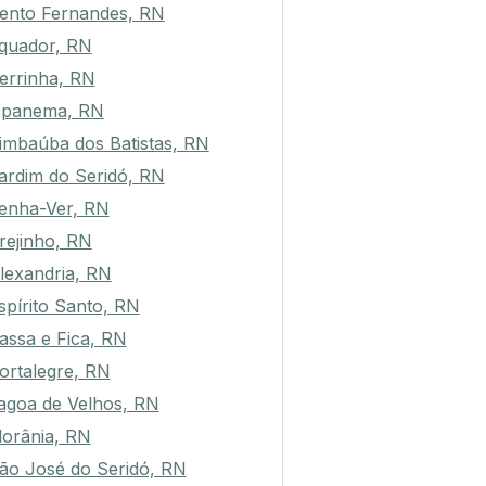
ento Fernandes, RN
quador, RN
errinha, RN
panema, RN
imbaúba dos Batistas, RN
ardim do Seridó, RN
enha-Ver, RN
rejinho, RN
lexandria, RN
spírito Santo, RN
assa e Fica, RN
ortalegre, RN
agoa de Velhos, RN
lorânia, RN
ão José do Seridó, RN