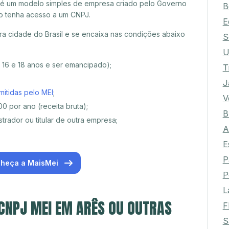
 é um modelo simples de empresa criado pelo Governo
B
o tenha acesso a um CNPJ.
E
a cidade do Brasil e se encaixa nas condições abaixo
S
U
e 16 e 18 anos e ser emancipado);
T
J
mitidas pelo MEI
;
V
0 por ano (receita bruta);
B
trador ou titular de outra empresa;
A
E
P
heça a MaisMei
P
L
 CNPJ MEI EM ARÊS OU OUTRAS
F
S