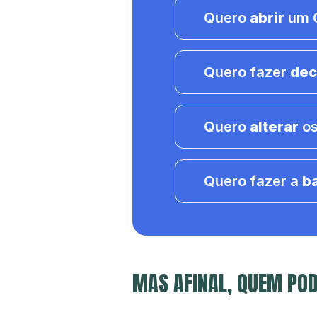
Quero
abrir
um C
Quero fazer
dec
Quero
alterar
os
Quero fazer a
b
MAS AFINAL, QUEM POD