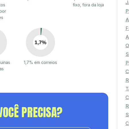
J
tos
fixo, fora da loja
P
por
es
A
F
A
O
S
P
uinas
1,7% em correios
as
C
R
T
C
R
VOCÊ PRECISA?
S
C