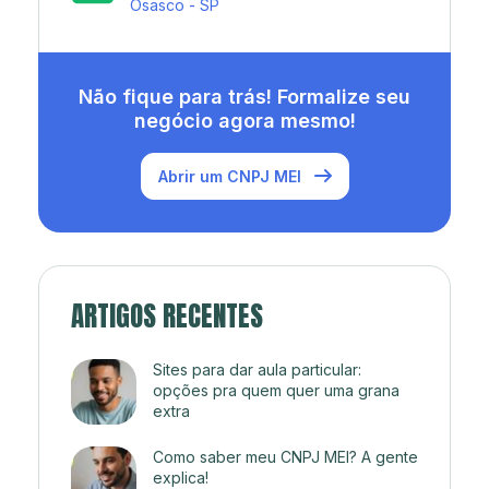
Rio de Janeiro - RJ
Não fique para trás! Formalize seu
negócio agora mesmo!
Abrir um CNPJ MEI
ARTIGOS RECENTES
Sites para dar aula particular:
opções pra quem quer uma grana
extra
Como saber meu CNPJ MEI? A gente
explica!