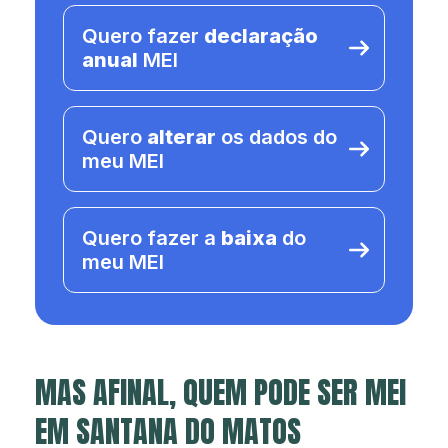
Quero fazer
declaração
anual
MEI
Quero
alterar
os dados do
meu MEI
Quero fazer a
baixa
do
meu MEI
MAS AFINAL, QUEM PODE SER MEI
EM SANTANA DO MATOS