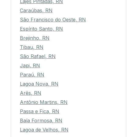
Lajes Pintadas, RN
Caraúbas, RN
São Francisco do Oeste, RN
Espírito Santo, RN
Brejinho, RN
Tibau, RN
São Rafael, RN
Japi, RN
Paraú, RN
Lagoa Nova, RN
Arês, RN
Antônio Martins, RN
Passa e Fica, RN
Baía Formosa, RN
Lagoa de Velhos, RN