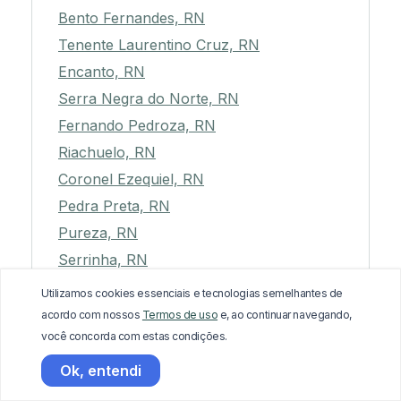
Bento Fernandes, RN
Tenente Laurentino Cruz, RN
Encanto, RN
Serra Negra do Norte, RN
Fernando Pedroza, RN
Riachuelo, RN
Coronel Ezequiel, RN
Pedra Preta, RN
Pureza, RN
Serrinha, RN
Serrinha dos Pintos, RN
Utilizamos cookies essenciais e tecnologias semelhantes de
Luís Gomes, RN
acordo com nossos
Termos de uso
e, ao continuar navegando,
você concorda com estas condições.
Januário Cicco, RN
Jandaíra, RN
Ok, entendi
Serra de São Bento, RN