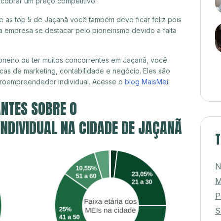
cobrar um preço competitivo.
re as top 5 de Jaçanã você também deve ficar feliz pois
 empresa se destacar pelo pioneirismo devido a falta
oneiro ou ter muitos concorrentes em Jaçanã, você
cas de marketing, contabilidade e negócio. Eles são
croempreendedor individual. Acesse o
blog MaisMei
.
NTES SOBRE O
NDIVIDUAL NA CIDADE DE JAÇANÃ
T
N
M
P
S