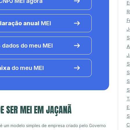
NPJ MEI agora
E
R
F
laração anual
MEI
J
S
 dados do meu MEI
A
J
S
aixa
do meu MEI
S
S
S
T
E SER MEI EM JAÇANÃ
E
S
C
 é um modelo simples de empresa criado pelo Governo