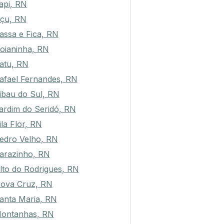
api, RN
çu, RN
assa e Fica, RN
oianinha, RN
atu, RN
afael Fernandes, RN
ibau do Sul, RN
ardim do Seridó, RN
ila Flor, RN
edro Velho, RN
arazinho, RN
lto do Rodrigues, RN
ova Cruz, RN
anta Maria, RN
ontanhas, RN