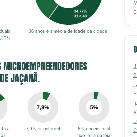
M
C
duais
38 anos é a média de idade da cidade.
8,30%
O
S MICROEMPREENDEDORES
J
 DE JAÇANÃ.
B
L
S
I
V
L
rta a
7,9% em internet
5% em em local
C
tos
fixo, fora da loja