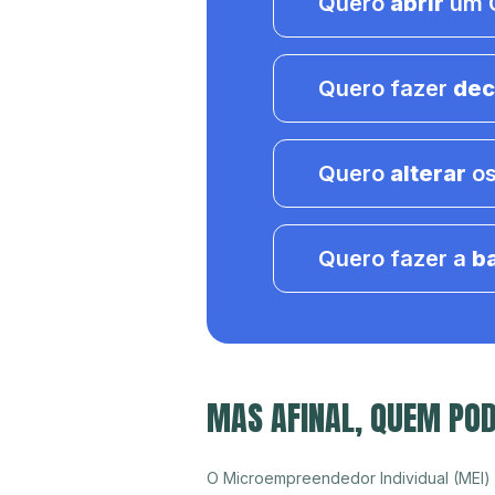
Quero
abrir
um C
Quero fazer
dec
Quero
alterar
os
Quero fazer a
b
MAS AFINAL, QUEM POD
O Microempreendedor Individual (MEI)