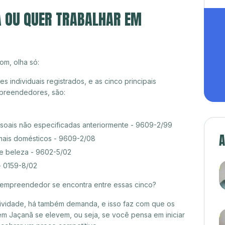
A OU QUER TRABALHAR EM
om, olha só:
individuais registrados, e as cinco principais
preendedores, são:
ssoais não especificadas anteriormente - 9609-2/99
A
mais domésticos - 9609-2/08
de beleza - 9602-5/02
- 0159-8/02
croempreendedor se encontra entre essas cinco?
itividade, há também demanda, e isso faz com que os
em Jaçanã se elevem, ou seja, se você pensa em iniciar