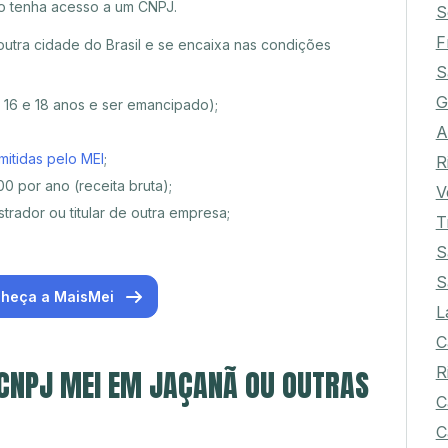
o tenha acesso a um CNPJ.
S
F
tra cidade do Brasil e se encaixa nas condições
S
G
e 16 e 18 anos e ser emancipado);
A
mitidas pelo MEI
;
R
0 por ano (receita bruta);
V
trador ou titular de outra empresa;
T
S
S
heça a MaisMei
L
C
R
 CNPJ MEI EM JAÇANÃ OU OUTRAS
C
C