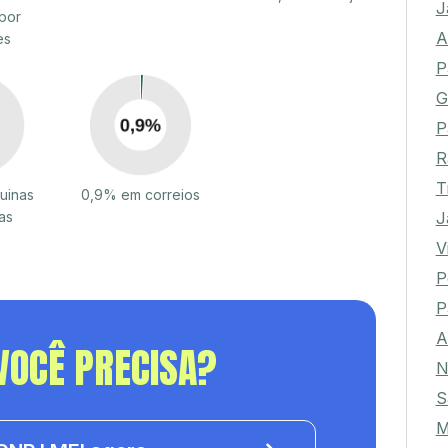
J
por
A
es
P
G
P
R
T
uinas
0,9% em correios
J
as
V
P
P
A
VOCÊ PRECISA?
N
S
M