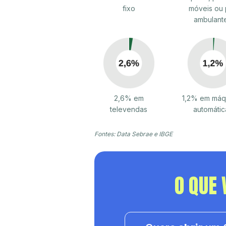
fixo
móveis ou 
ambulant
2,6% em
1,2% em máq
televendas
automátic
Fontes: Data Sebrae e IBGE
O QUE 