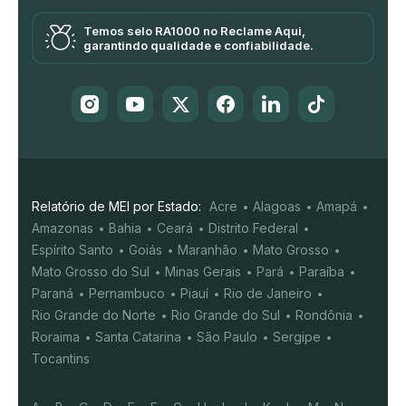
Temos selo RA1000 no Reclame Aqui,
garantindo qualidade e confiabilidade.
Relatório de MEI por Estado:
Acre
Alagoas
Amapá
Amazonas
Bahia
Ceará
Distrito Federal
Espírito Santo
Goiás
Maranhão
Mato Grosso
Mato Grosso do Sul
Minas Gerais
Pará
Paraíba
Paraná
Pernambuco
Piauí
Rio de Janeiro
Rio Grande do Norte
Rio Grande do Sul
Rondônia
Roraima
Santa Catarina
São Paulo
Sergipe
Tocantins