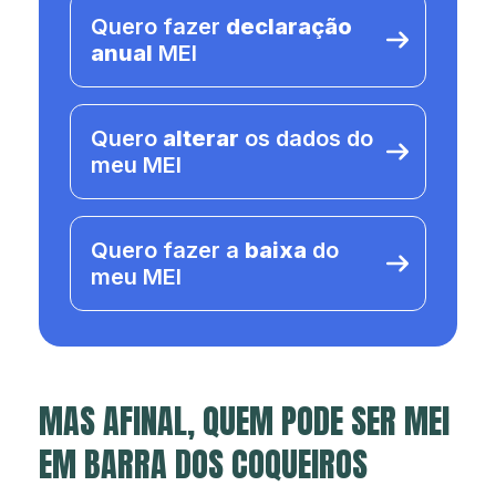
Quero fazer
declaração
anual
MEI
Quero
alterar
os dados do
meu MEI
Quero fazer a
baixa
do
meu MEI
MAS AFINAL, QUEM PODE SER MEI
EM BARRA DOS COQUEIROS