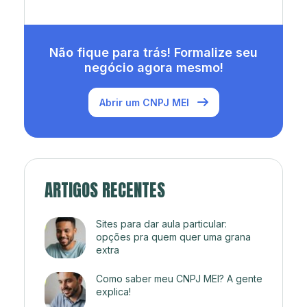
Não fique para trás! Formalize seu
negócio agora mesmo!
Abrir um CNPJ MEI
ARTIGOS RECENTES
Sites para dar aula particular:
opções pra quem quer uma grana
extra
Como saber meu CNPJ MEI? A gente
explica!