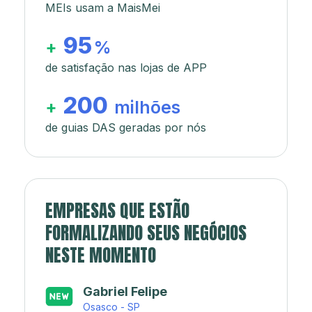
MEIs usam a MaisMei
95
+
%
de satisfação nas lojas de APP
200
+
milhões
de guias DAS geradas por nós
EMPRESAS QUE ESTÃO
FORMALIZANDO SEUS NEGÓCIOS
NESTE MOMENTO
Japa’s açaí e sorveteria
Rio de Janeiro - RJ