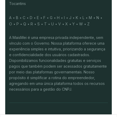
Tocantins
A
B
C
D
E
F
G
H
I
J
K
L
M
N
O
P
Q
R
S
T
U
V
X
Y
W
Z
A MaisMei é uma empresa privada independente, sem
vínculo com o Governo. Nossa plataforma oferece uma
experiência simples e intuitiva, priorizando a segurança
e confidencialidade dos usuários cadastrados.
Disponibilizamos funcionalidades gratuitas e serviços
pagos que também podem ser acessados gratuitamente
por meio das plataformas governamentais. Nosso
propósito é simplificar a rotina do empreendedor,
agregando em uma única plataforma todos os recursos
necessários para a gestão do CNPJ.
© 2026 UTM Tecnologia da informação LTDA -