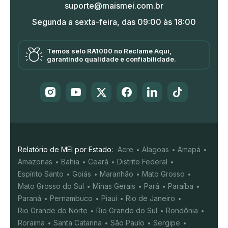
suporte@maismei.com.br
Segunda a sexta-feira, das 09:00 às 18:00
Temos selo RA1000 no Reclame Aqui,
garantindo qualidade e confiabilidade.
Relatório de MEI por Estado:
Acre
Alagoas
Amapá
Amazonas
Bahia
Ceará
Distrito Federal
Espírito Santo
Goiás
Maranhão
Mato Grosso
Mato Grosso do Sul
Minas Gerais
Pará
Paraíba
Paraná
Pernambuco
Piauí
Rio de Janeiro
Rio Grande do Norte
Rio Grande do Sul
Rondônia
Roraima
Santa Catarina
São Paulo
Sergipe