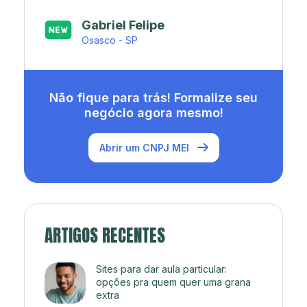
Japa’s açaí e sorveteria
Rio de Janeiro - RJ
Não fique para trás! Formalize seu
negócio agora mesmo!
Abrir um CNPJ MEI
ARTIGOS RECENTES
Sites para dar aula particular:
opções pra quem quer uma grana
extra