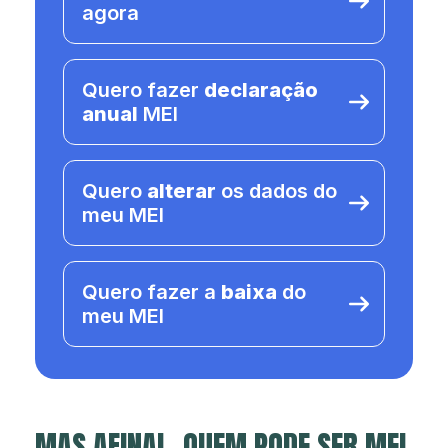
agora
Quero fazer
declaração
anual
MEI
Quero
alterar
os dados do
meu MEI
Quero fazer a
baixa
do
meu MEI
MAS AFINAL, QUEM PODE SER MEI