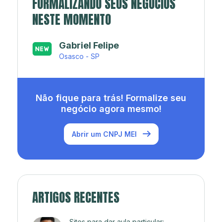
FORMALIZANDO SEUS NEGÓCIOS
NESTE MOMENTO
Japa’s açaí e sorveteria
Rio de Janeiro - RJ
Não fique para trás! Formalize seu
negócio agora mesmo!
Abrir um CNPJ MEI
ARTIGOS RECENTES
Sites para dar aula particular: