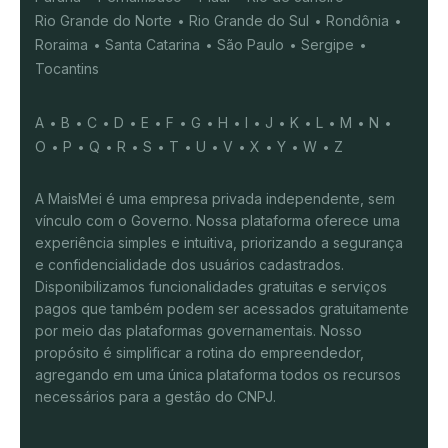
Rio Grande do Norte
Rio Grande do Sul
Rondônia
Roraima
Santa Catarina
São Paulo
Sergipe
Tocantins
A
B
C
D
E
F
G
H
I
J
K
L
M
N
O
P
Q
R
S
T
U
V
X
Y
W
Z
A MaisMei é uma empresa privada independente, sem
vínculo com o Governo. Nossa plataforma oferece uma
experiência simples e intuitiva, priorizando a segurança
e confidencialidade dos usuários cadastrados.
Disponibilizamos funcionalidades gratuitas e serviços
pagos que também podem ser acessados gratuitamente
por meio das plataformas governamentais. Nosso
propósito é simplificar a rotina do empreendedor,
agregando em uma única plataforma todos os recursos
necessários para a gestão do CNPJ.