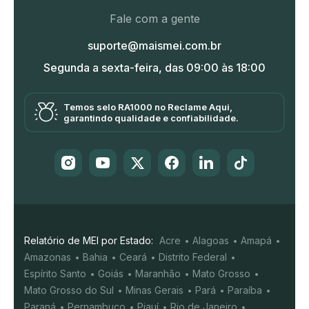
Fale com a gente
suporte@maismei.com.br
Segunda a sexta-feira, das 09:00 às 18:00
Temos selo RA1000 no Reclame Aqui,
garantindo qualidade e confiabilidade.
Relatório de MEI por Estado:
Acre
Alagoas
Amapá
Amazonas
Bahia
Ceará
Distrito Federal
Espírito Santo
Goiás
Maranhão
Mato Grosso
Mato Grosso do Sul
Minas Gerais
Pará
Paraíba
Paraná
Pernambuco
Piauí
Rio de Janeiro