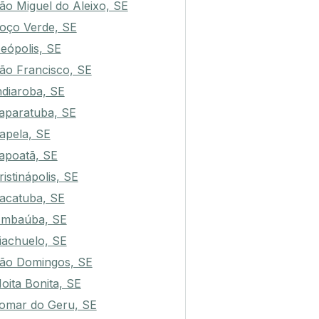
ão Miguel do Aleixo, SE
oço Verde, SE
eópolis, SE
ão Francisco, SE
ndiaroba, SE
aparatuba, SE
apela, SE
apoatã, SE
ristinápolis, SE
acatuba, SE
mbaúba, SE
iachuelo, SE
ão Domingos, SE
oita Bonita, SE
omar do Geru, SE