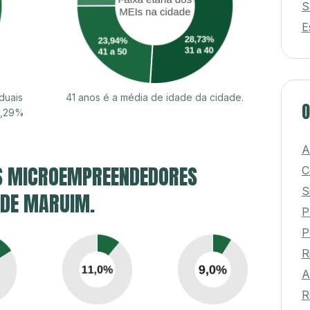
S
E
duais
41 anos é a média de idade da cidade.
O
0,29%
A
S MICROEMPREENDEDORES
C
S
E DE MARUIM.
P
P
R
A
R