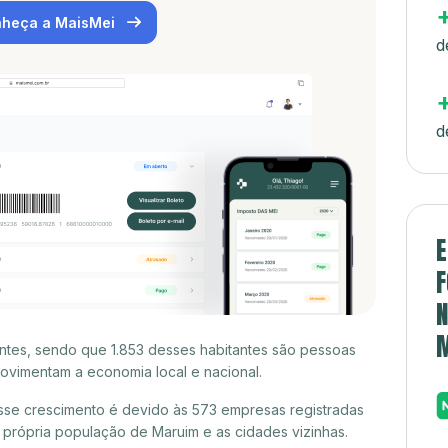
heça a MaisMei
d
d
E
F
N
antes, sendo que 1.853 desses habitantes são pessoas
ovimentam a economia local e nacional.
sse crescimento é devido às 573 empresas registradas
própria população de Maruim e as cidades vizinhas.