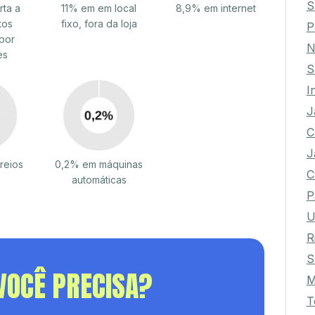
S
rta a
11% em em local
8,9% em internet
tos
fixo, fora da loja
P
por
N
es
S
I
J
C
J
reios
0,2% em máquinas
C
automáticas
P
U
R
S
VOCÊ PRECISA?
M
T