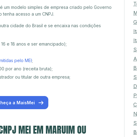
T
 é um modelo simples de empresa criado pelo Governo
M
o tenha acesso a um CNPJ.
G
tra cidade do Brasil e se encaixa nas condições
I
I
e 16 e 18 anos e ser emancipado);
S
A
mitidas pelo MEI
;
B
0 por ano (receita bruta);
S
trador ou titular de outra empresa;
D
P
heça a MaisMei
C
N
S
 CNPJ MEI EM MARUIM OU
B