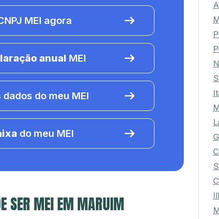
A
M
NPJ MEI agora
P
P
laração anual
MEI
N
S
I
 dados do meu MEI
M
L
aixa
do meu MEI
G
C
S
C
I
DE SER MEI EM MARUIM
M