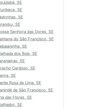
quidabã, SE
uribeca, SE
edrinhas, SE
irambu, SE
ossa Senhora das Dores, SE
antana do São Francisco, SE
tabaianinha, SE
alhada dos Bois, SE
aranjeiras, SE
racho Cardoso, SE
arira, SE
anta Rosa de Lima, SE
anindé de São Francisco, SE
lha das Flores, SE
alhador, SE