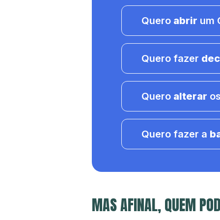
Quero
abrir
um C
Quero fazer
dec
Quero
alterar
os
Quero fazer a
b
MAS AFINAL, QUEM PO