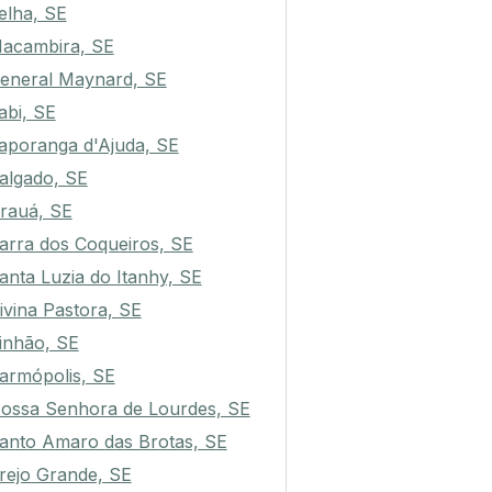
elha, SE
acambira, SE
eneral Maynard, SE
tabi, SE
taporanga d'Ajuda, SE
algado, SE
rauá, SE
arra dos Coqueiros, SE
anta Luzia do Itanhy, SE
ivina Pastora, SE
inhão, SE
armópolis, SE
ossa Senhora de Lourdes, SE
anto Amaro das Brotas, SE
rejo Grande, SE