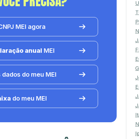
VOCÊ PRECISA?
U
T
P
NPJ MEI agora
N
J
F
laração anual
MEI
E
G
 dados do meu MEI
J
E
J
aixa
do meu MEI
J
I
N
I