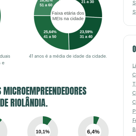
S
S
O
duais
41 anos é a média de idade da cidade.
s e
L
C
T
S MICROEMPREENDEDORES
C
 DE RIOLÂNDIA.
C
P
F
B