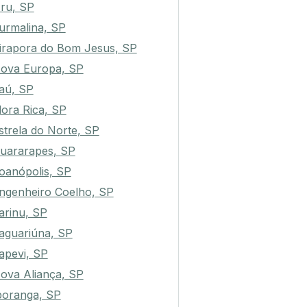
ru, SP
urmalina, SP
irapora do Bom Jesus, SP
ova Europa, SP
aú, SP
lora Rica, SP
strela do Norte, SP
uararapes, SP
oanópolis, SP
ngenheiro Coelho, SP
arinu, SP
aguariúna, SP
tapevi, SP
ova Aliança, SP
poranga, SP