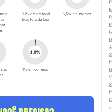
P
B
rta a
10,1% em em local
6,5% em internet
R
tos
fixo, fora da loja
P
por
es
L
D
A
S
P
D
inas
1% em correios
as
V
S
P
C
J