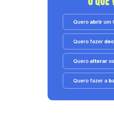
O QUE 
Quero
abrir
um C
Quero fazer
dec
Quero
alterar
os
Quero fazer a
b