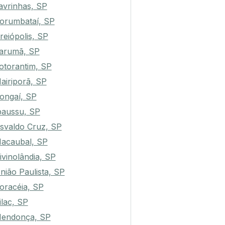
avrinhas, SP
orumbataí, SP
reiópolis, SP
arumã, SP
otorantim, SP
airiporã, SP
ongaí, SP
paussu, SP
svaldo Cruz, SP
acaubal, SP
ivinolândia, SP
nião Paulista, SP
oracéia, SP
ilac, SP
endonça, SP