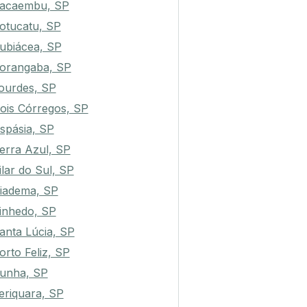
acaembu, SP
otucatu, SP
ubiácea, SP
orangaba, SP
ourdes, SP
ois Córregos, SP
spásia, SP
erra Azul, SP
ilar do Sul, SP
iadema, SP
inhedo, SP
anta Lúcia, SP
orto Feliz, SP
unha, SP
eriquara, SP