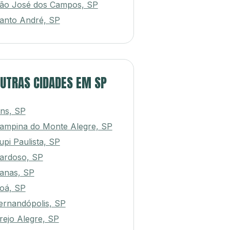
ão José dos Campos, SP
anto André, SP
UTRAS CIDADES EM SP
ins, SP
ampina do Monte Alegre, SP
upi Paulista, SP
ardoso, SP
anas, SP
oá, SP
ernandópolis, SP
rejo Alegre, SP