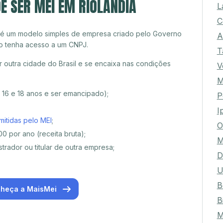
E SER MEI EM RIOLÂNDIA
L
C
 é um modelo simples de empresa criado pelo Governo
A
o tenha acesso a um CNPJ.
T
 outra cidade do Brasil e se encaixa nas condições
V
M
e 16 e 18 anos e ser emancipado);
P
I
mitidas pelo MEI
;
O
0 por ano (receita bruta);
M
trador ou titular de outra empresa;
D
U
B
heça a MaisMei
B
M