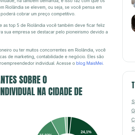
itividade, há também demanda, e isso faz com que os
em Riolândia se elevem, ou seja, se você pensa em
já poderá cobrar um preço competitivo.
e as top 5 de Riolândia você também deve ficar feliz
a sua empresa se destacar pelo pioneirismo devido a
neiro ou ter muitos concorrentes em Riolândia, você
cas de marketing, contabilidade e negócio. Eles são
croempreendedor individual. Acesse o
blog MaisMei
.
NTES SOBRE O
T
DIVIDUAL NA CIDADE DE
S
G
C
S