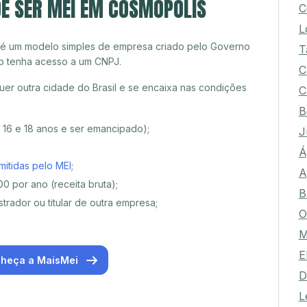
DE SER MEI EM COSMÓPOLIS
C
L
 é um modelo simples de empresa criado pelo Governo
T
o tenha acesso a um CNPJ.
C
er outra cidade do Brasil e se encaixa nas condições
C
B
e 16 e 18 anos e ser emancipado);
J
Á
mitidas pelo MEI
;
A
0 por ano (receita bruta);
B
trador ou titular de outra empresa;
O
M
E
heça a MaisMei
D
L