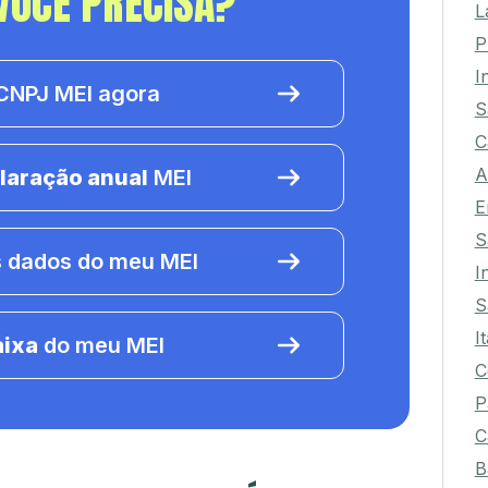
VOCÊ PRECISA?
L
P
I
NPJ MEI agora
S
C
A
laração anual
MEI
E
S
 dados do meu MEI
I
S
I
aixa
do meu MEI
C
P
C
B