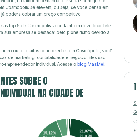
itividade, há também demanda, e isso faz com que os
 em Cosmópolis se elevem, ou seja, se você pensa em
 já poderá cobrar um preço competitivo.
re as top 5 de Cosmópolis você também deve ficar feliz
a sua empresa se destacar pelo pioneirismo devido a
oneiro ou ter muitos concorrentes em Cosmópolis, você
cas de marketing, contabilidade e negócio. Eles são
croempreendedor individual. Acesse o
blog MaisMei
.
NTES SOBRE O
T
DIVIDUAL NA CIDADE DE
S
G
C
S