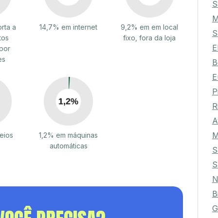
S
M
rta a
14,7% em internet
9,2% em em local
S
tos
fixo, fora da loja
E
por
es
B
E
P
R
A
M
eios
1,2% em máquinas
automáticas
S
S
N
B
G