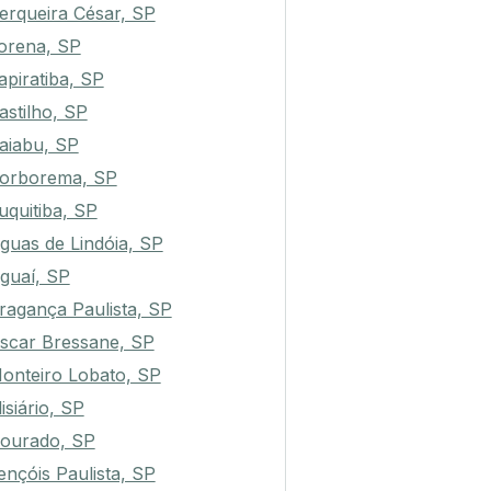
erqueira César, SP
orena, SP
apiratiba, SP
astilho, SP
aiabu, SP
orborema, SP
uquitiba, SP
guas de Lindóia, SP
guaí, SP
ragança Paulista, SP
scar Bressane, SP
onteiro Lobato, SP
lisiário, SP
ourado, SP
ençóis Paulista, SP