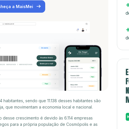
heça a MaisMei
d
d
E
F
N
 habitantes, sendo que 11.138 desses habitantes são
a, que movimentam a economia local e nacional.
o desse crescimento é devido às 6.114 empresas
egos para a própria população de Cosmópolis e as