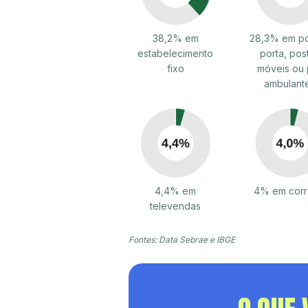
38,2% em
28,3% em po
estabelecimento
porta, pos
fixo
móveis ou 
ambulant
4,4% em
4% em corr
televendas
Fontes: Data Sebrae e IBGE