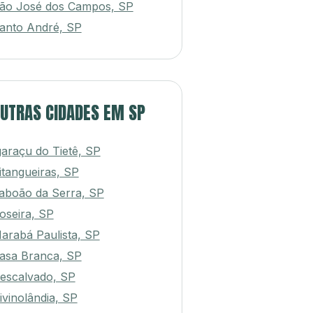
ão José dos Campos, SP
anto André, SP
UTRAS CIDADES EM SP
garaçu do Tietê, SP
itangueiras, SP
aboão da Serra, SP
oseira, SP
arabá Paulista, SP
asa Branca, SP
escalvado, SP
ivinolândia, SP