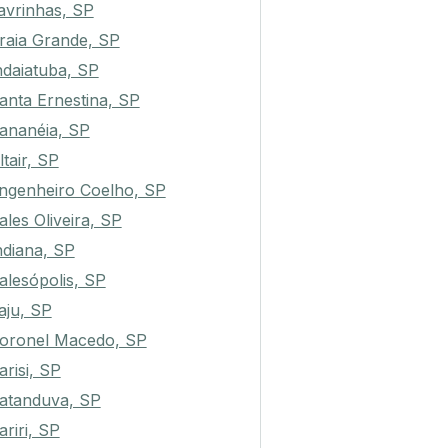
avrinhas, SP
raia Grande, SP
ndaiatuba, SP
anta Ernestina, SP
ananéia, SP
ltair, SP
ngenheiro Coelho, SP
ales Oliveira, SP
ndiana, SP
alesópolis, SP
taju, SP
oronel Macedo, SP
arisi, SP
atanduva, SP
ariri, SP