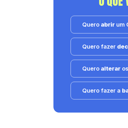
O QUE 
Quero
abrir
um C
Quero fazer
dec
Quero
alterar
os
Quero fazer a
b