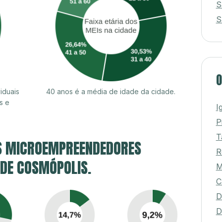
S
S
O
iduais
40 anos é a média de idade da cidade.
s e
I
P
T
S MICROEMPREENDEDORES
R
 DE COSMÓPOLIS.
M
C
D
D