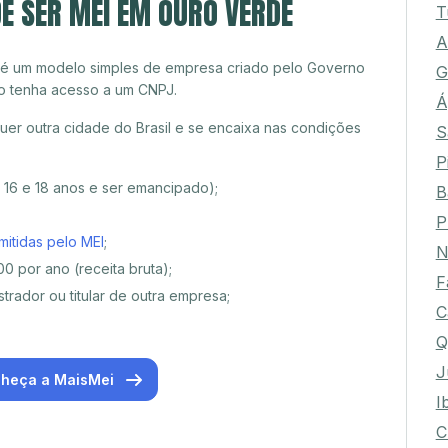
E SER MEI EM OURO VERDE
T
A
 é um modelo simples de empresa criado pelo Governo
G
o tenha acesso a um CNPJ.
Á
er outra cidade do Brasil e se encaixa nas condições
S
P
e 16 e 18 anos e ser emancipado);
B
P
mitidas pelo MEI
;
N
0 por ano (receita bruta);
F
trador ou titular de outra empresa;
C
Q
J
heça a MaisMei
I
C