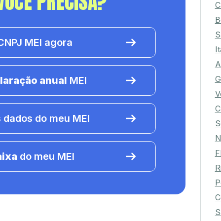
VOCÊ PRECISA?
C
B
S
NPJ MEI agora
I
A
G
laração anual
MEI
V
C
 dados do meu MEI
S
N
F
aixa
do meu MEI
R
P
C
S