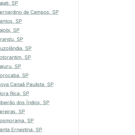
ajati, SP
ernardino de Campos, SP
antos, SP
tajobi, SP
randu, SP
uzolândia, SP
otorantim, SP
ajuru, SP
orocaba, SP
ova Canaã Paulista, SP
lora Rica, SP
ibeirão dos Índios, SP
ereiras, SP
osmorama, SP
anta Ernestina, SP