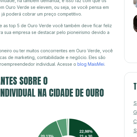
itividade, há também demanda, e isso faz com que os
 em Ouro Verde se elevem, ou seja, se você pensa em
ê já poderá cobrar um preço competitivo.
re as top 5 de Ouro Verde você também deve ficar feliz
a sua empresa se destacar pelo pioneirismo devido a
oneiro ou ter muitos concorrentes em Ouro Verde, você
cas de marketing, contabilidade e negócio. Eles são
croempreendedor individual. Acesse o
blog MaisMei
.
NTES SOBRE O
T
NDIVIDUAL NA CIDADE DE OURO
S
G
C
S