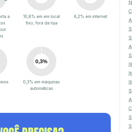
N
C
rta a
10,8% em em local
6,2% em internet
A
tos
fixo, fora da loja
S
por
es
S
A
S
I
I
I
reios
0,3% em máquinas
automáticas
S
A
C
S
S