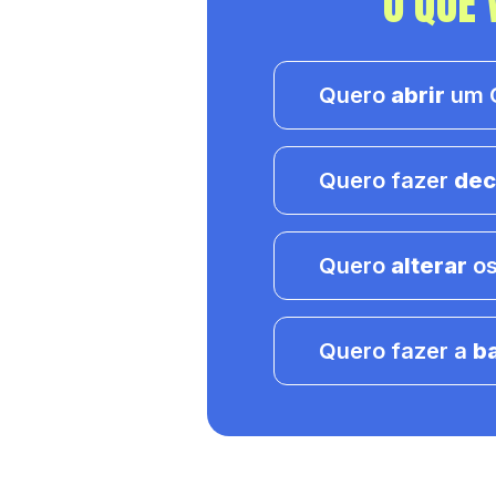
O QUE 
Quero
abrir
um C
Quero fazer
dec
Quero
alterar
os
Quero fazer a
b