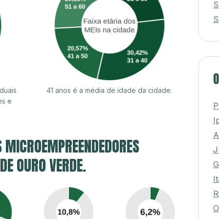
S
S
O
duais
41 anos é a média de idade da cidade.
es e
P
I
A
S MICROEMPREENDEDORES
J
 DE OURO VERDE.
G
I
R
O