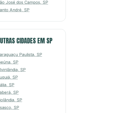
ão José dos Campos, SP
anto André, SP
UTRAS CIDADES EM SP
araguaçu Paulista, SP
peúna, SP
lvinlândia, SP
uquiá, SP
ália, SP
taberá, SP
iolândia, SP
sasco, SP