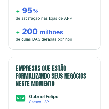
95
+
%
de satisfação nas lojas de APP
200
+
milhões
de guias DAS geradas por nós
EMPRESAS QUE ESTÃO
FORMALIZANDO SEUS NEGÓCIOS
NESTE MOMENTO
Japa’s açaí e sorveteria
Rio de Janeiro - RJ