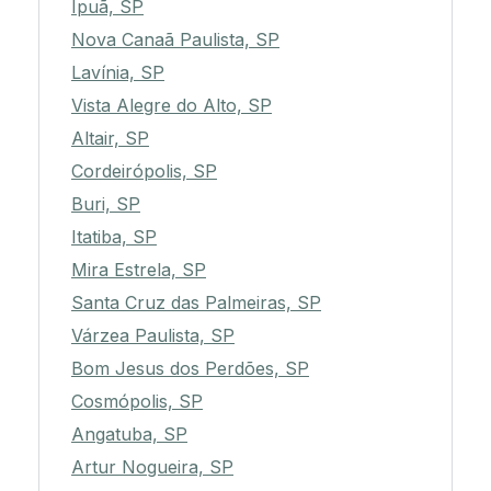
Ipuã, SP
Nova Canaã Paulista, SP
Lavínia, SP
Vista Alegre do Alto, SP
Altair, SP
Cordeirópolis, SP
Buri, SP
Itatiba, SP
Mira Estrela, SP
Santa Cruz das Palmeiras, SP
Várzea Paulista, SP
Bom Jesus dos Perdões, SP
Cosmópolis, SP
Angatuba, SP
Artur Nogueira, SP