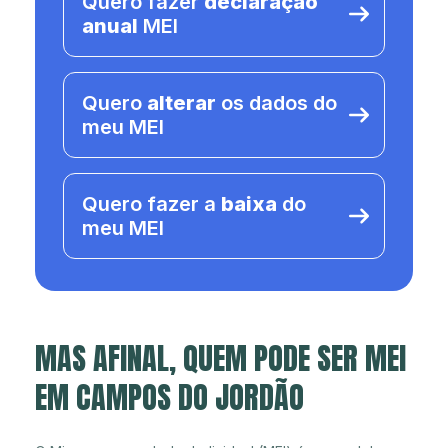
Quero fazer
declaração
anual
MEI
Quero
alterar
os dados do
meu MEI
Quero fazer a
baixa
do
meu MEI
MAS AFINAL, QUEM PODE SER MEI
EM CAMPOS DO JORDÃO