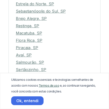
Estrela do Norte, SP
Sebastianópolis do Sul, SP
Brejo Alegre, SP
Restinga, SP
Macatuba, SP
Flora Rica, SP
Piracaia, SP
Avaí, SP
Salmourão, SP
Sertãozinho, SP
Morro Agudo, SP
Utilizamos cookies essenciais e tecnologias semelhantes de
Taciba, SP
acordo com nossos
Termos de uso
e, ao continuar navegando,
Santa Rosa de Viterbo, SP
você concorda com estas condições.
Presidente Alves, SP
Ok, entendi
Ibiúna, SP