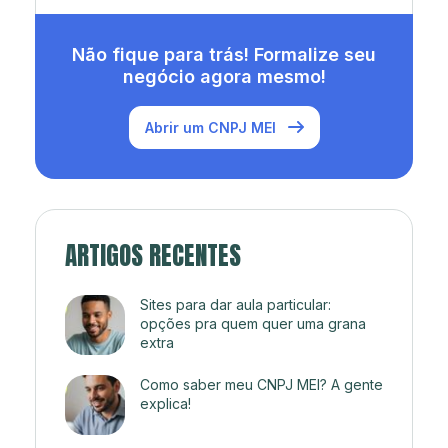
Não fique para trás! Formalize seu
negócio agora mesmo!
Abrir um CNPJ MEI
ARTIGOS RECENTES
Sites para dar aula particular:
opções pra quem quer uma grana
extra
Como saber meu CNPJ MEI? A gente
explica!