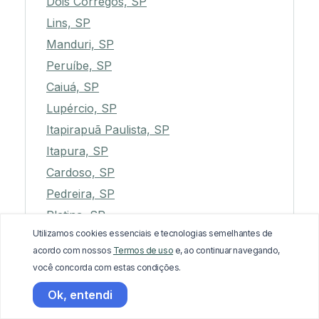
Dois Córregos, SP
Lins, SP
Manduri, SP
Peruíbe, SP
Caiuá, SP
Lupércio, SP
Itapirapuã Paulista, SP
Itapura, SP
Cardoso, SP
Pedreira, SP
Platina, SP
Utilizamos cookies essenciais e tecnologias semelhantes de
São João do Pau d'Alho, SP
acordo com nossos
Termos de uso
e, ao continuar navegando,
Monte Castelo, SP
você concorda com estas condições.
Mirante do Paranapanema, SP
Ok, entendi
Brejo Alegre, SP