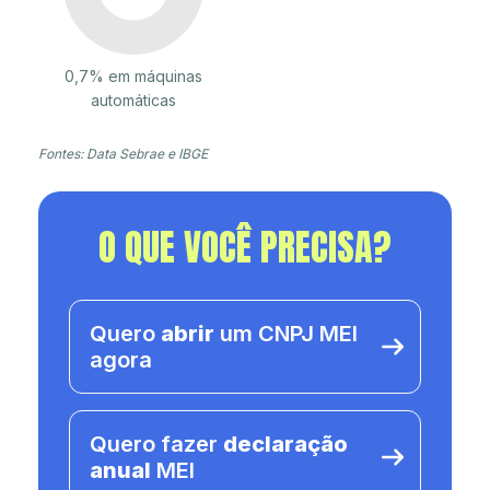
0,7% em máquinas
automáticas
Fontes: Data Sebrae e IBGE
O QUE VOCÊ PRECISA?
Quero
abrir
um CNPJ MEI
agora
Quero fazer
declaração
anual
MEI