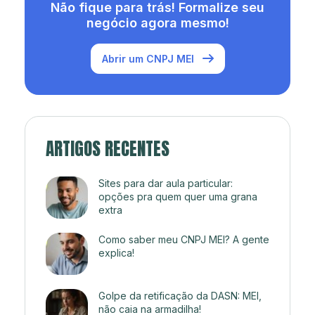
Não fique para trás! Formalize seu
negócio agora mesmo!
Abrir um CNPJ MEI
ARTIGOS RECENTES
Sites para dar aula particular:
opções pra quem quer uma grana
extra
Como saber meu CNPJ MEI? A gente
explica!
Golpe da retificação da DASN: MEI,
não caia na armadilha!