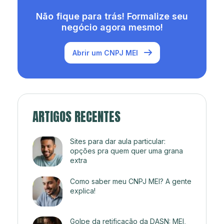
Não fique para trás! Formalize seu
negócio agora mesmo!
Abrir um CNPJ MEI
ARTIGOS RECENTES
Sites para dar aula particular:
opções pra quem quer uma grana
extra
Como saber meu CNPJ MEI? A gente
explica!
Golpe da retificação da DASN: MEI,