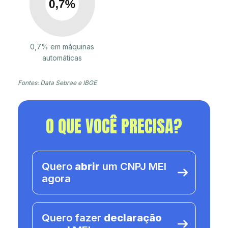
0,7% em máquinas
automáticas
Fontes: Data Sebrae e IBGE
O QUE VOCÊ PRECISA?
Quero
abrir
um CNPJ MEI
agora
Quero fazer
declaração