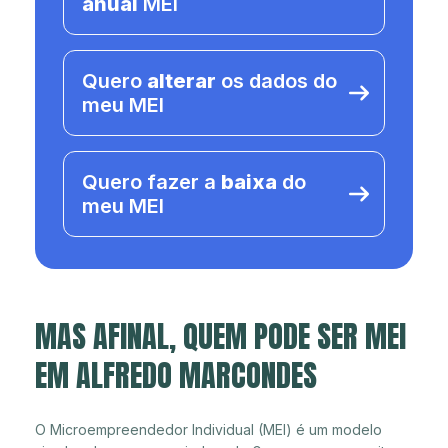
anual
MEI
Quero
alterar
os dados do
meu MEI
Quero fazer a
baixa
do
meu MEI
MAS AFINAL, QUEM PODE SER MEI
EM ALFREDO MARCONDES
O Microempreendedor Individual (MEI) é um modelo