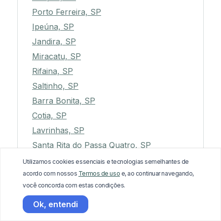
Porto Ferreira, SP
Ipeúna, SP
Jandira, SP
Miracatu, SP
Rifaina, SP
Saltinho, SP
Barra Bonita, SP
Cotia, SP
Lavrinhas, SP
Santa Rita do Passa Quatro, SP
Alvinlândia, SP
Utilizamos cookies essenciais e tecnologias semelhantes de
acordo com nossos
Termos de uso
e, ao continuar navegando,
Mogi das Cruzes, SP
você concorda com estas condições.
Lençóis Paulista, SP
Ok, entendi
Taubaté, SP
Mococa, SP