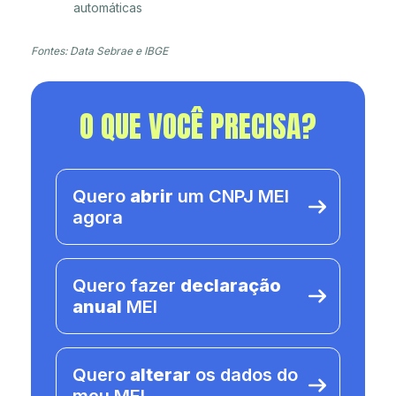
automáticas
Fontes: Data Sebrae e IBGE
O QUE VOCÊ PRECISA?
Quero
abrir
um CNPJ MEI
agora
Quero fazer
declaração
anual
MEI
Quero
alterar
os dados do