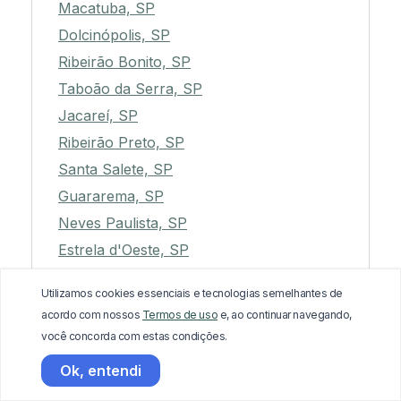
Macatuba, SP
Dolcinópolis, SP
Ribeirão Bonito, SP
Taboão da Serra, SP
Jacareí, SP
Ribeirão Preto, SP
Santa Salete, SP
Guararema, SP
Neves Paulista, SP
Estrela d'Oeste, SP
Barbosa, SP
Utilizamos cookies essenciais e tecnologias semelhantes de
Lutécia, SP
acordo com nossos
Termos de uso
e, ao continuar navegando,
Santana de Parnaíba, SP
você concorda com estas condições.
Caiuá, SP
Ok, entendi
Mococa, SP