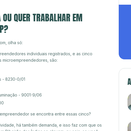
A OU QUER TRABALHAR EM
SP?
om, olha só:
reendedores individuais registrados, e as cinco
es microempreendedores, são:
s - 8230-0/01
A
luminação - 9001-9/06
00
croempreendedor se encontra entre essas cinco?
itividade, há também demanda, e isso faz com que os