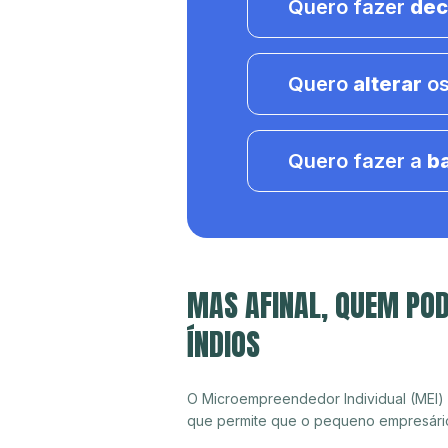
Quero fazer
dec
Quero
alterar
os
Quero fazer a
b
MAS AFINAL, QUEM POD
ÍNDIOS
O Microempreendedor Individual (MEI)
que permite que o pequeno empresári