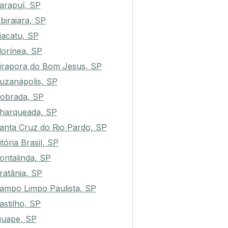
arapuí, SP
birajara, SP
iacatu, SP
lorínea, SP
irapora do Bom Jesus, SP
uzanápolis, SP
obrada, SP
harqueada, SP
anta Cruz do Rio Pardo, SP
itória Brasil, SP
ontalinda, SP
ratânia, SP
ampo Limpo Paulista, SP
astilho, SP
guape, SP