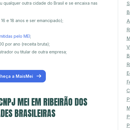
 qualquer outra cidade do Brasil e se encaixa nas
S
B
e 16 e 18 anos e ser emancipado);
A
R
mitidas pelo MEI
;
M
0 por ano (receita bruta);
V
trador ou titular de outra empresa;
B
R
E
heça a MaisMei
F
C
 CNPJ MEI EM RIBEIRÃO DOS
P
M
ADES BRASILEIRAS
P
P