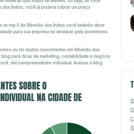
m Ribeirão dos Índios se elevem, ou seja, se você
o dos Índios, você já poderá cobrar um preço
re as top 5 de Ribeirão dos Índios você também deve
unidade para sua empresa se destacar pelo pioneirismo
neiro ou ter muitos concorrentes em Ribeirão dos
 blog para dicas de marketing, contabilidade e negócio.
 você, microempreendedor individual. Acesse o
blog
NTES SOBRE O
T
DIVIDUAL NA CIDADE DE
S
G
C
S