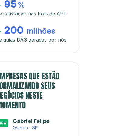
95
+
%
e satisfação nas lojas de APP
200
+
milhões
e guias DAS geradas por nós
MPRESAS QUE ESTÃO
ORMALIZANDO SEUS
EGÓCIOS NESTE
MOMENTO
Gabriel Felipe
Japa’s açaí e
sorveteria
Osasco - SP
Rio de Janeiro - RJ