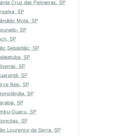
anta Cruz das Palmeiras, SP
realva, SP
ândido Mota, SP
ourado, SP
acri, SP
ão Sebastião, SP
ndaiatuba, SP
ilveiras, SP
uarantã, SP
irce Reis, SP
ivinolândia, SP
arabai, SP
mbu-Guaçu, SP
onções, SP
ão Lourenço da Serra, SP