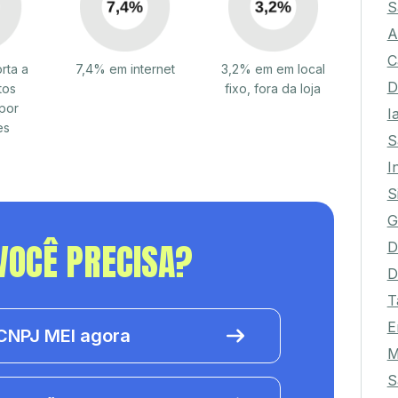
S
A
C
rta a
7,4% em internet
3,2% em em local
tos
fixo, fora da loja
D
por
I
es
S
I
S
G
VOCÊ PRECISA?
D
D
T
E
NPJ MEI agora
M
S