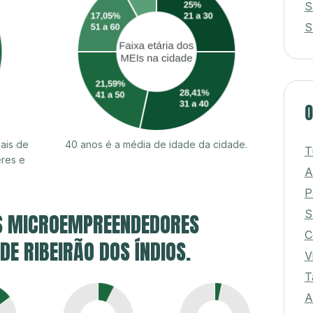
S
S
O
ais de
40 anos é a média de idade da cidade.
T
eres e
A
P
S MICROEMPREENDEDORES
S
C
 DE RIBEIRÃO DOS ÍNDIOS.
V
T
A