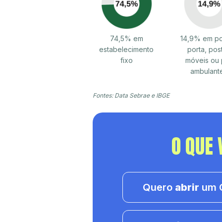
74,5% em
14,9% em po
estabelecimento
porta, pos
fixo
móveis ou 
ambulant
Fontes: Data Sebrae e IBGE
O QUE 
Quero
abrir
um C