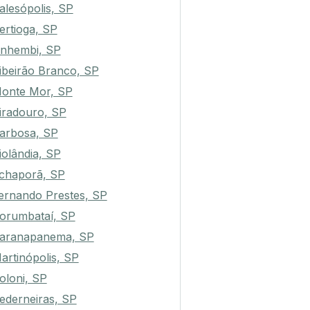
alesópolis, SP
ertioga, SP
nhembi, SP
ibeirão Branco, SP
onte Mor, SP
iradouro, SP
arbosa, SP
iolândia, SP
chaporã, SP
ernando Prestes, SP
orumbataí, SP
aranapanema, SP
artinópolis, SP
oloni, SP
ederneiras, SP