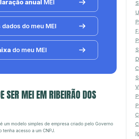
laração anual
MEI
S
U
P
 dados do meu MEI
F
P
aixa
do meu MEI
S
D
C
S
V
E SER MEI EM RIBEIRÃO DOS
P
P
C
 é um modelo simples de empresa criado pelo Governo
C
o tenha acesso a um CNPJ.
I