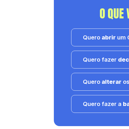
O QUE 
Quero
abrir
um C
Quero fazer
dec
Quero
alterar
os
Quero fazer a
b