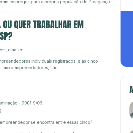
geram empregos para a própria população de Paraguaçu
A OU QUER TRABALHAR EM
 SP?
om, olha só:
mpreendedores individuais registrados, e as cinco
es microempreendedores, são:
A
luminação - 9001-9/06
2
croempreendedor se encontra entre essas cinco?