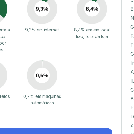
S
B
N
G
rta a
9,3% em internet
8,4% em em local
R
tos
fixo, fora da loja
por
P
es
G
I
A
I
C
reios
0,7% em máquinas
B
automáticas
P
D
A