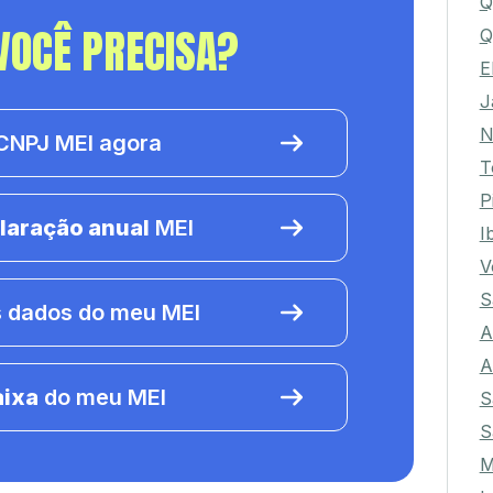
Q
VOCÊ PRECISA?
Q
E
J
N
NPJ MEI agora
T
P
laração anual
MEI
I
V
S
 dados do meu MEI
A
A
aixa
do meu MEI
S
S
M