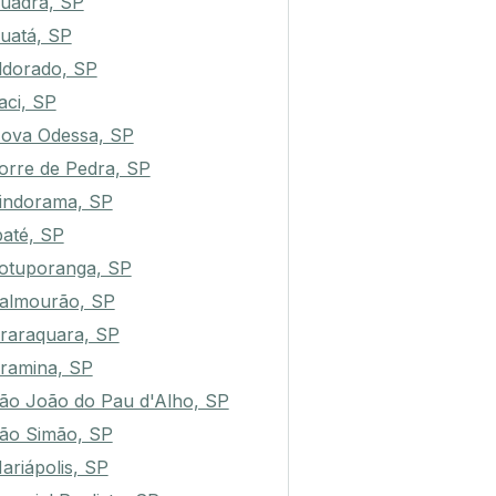
uadra, SP
uatá, SP
ldorado, SP
aci, SP
ova Odessa, SP
orre de Pedra, SP
indorama, SP
baté, SP
otuporanga, SP
almourão, SP
raraquara, SP
ramina, SP
ão João do Pau d'Alho, SP
ão Simão, SP
ariápolis, SP