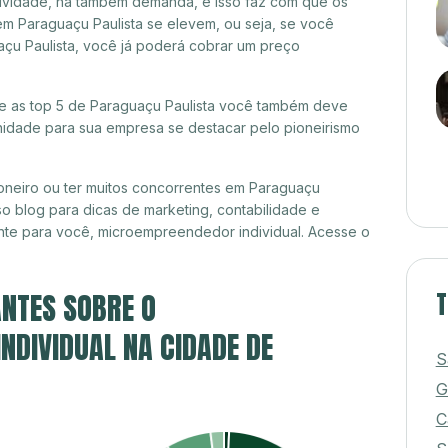
itividade, há também demanda, e isso faz com que os
em Paraguaçu Paulista se elevem, ou seja, se você
açu Paulista, você já poderá cobrar um preço
tre as top 5 de Paraguaçu Paulista você também deve
unidade para sua empresa se destacar pelo pioneirismo
oneiro ou ter muitos concorrentes em Paraguaçu
so blog para dicas de marketing, contabilidade e
nte para você, microempreendedor individual. Acesse o
NTES SOBRE O
T
DIVIDUAL NA CIDADE DE
S
G
C