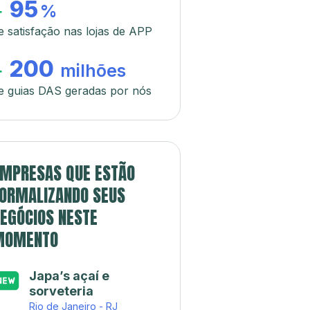
95
+
%
e satisfação nas lojas de APP
200
+
milhões
e guias DAS geradas por nós
MPRESAS QUE ESTÃO
ORMALIZANDO SEUS
EGÓCIOS NESTE
MOMENTO
Japa’s açaí e
sorveteria
Rio de Janeiro - RJ