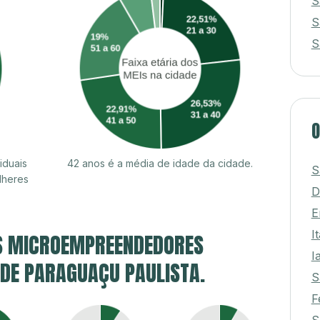
S
S
S
O
iduais
42 anos é a média de idade da cidade.
S
lheres
D
E
I
S MICROEMPREENDEDORES
I
E DE PARAGUAÇU PAULISTA.
S
F