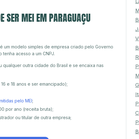
L
M
DE SER MEI EM PARAGUAÇU
B
J
V
 é um modelo simples de empresa criado pelo Governo
B
o tenha acesso a um CNPJ.
R
 qualquer outra cidade do Brasil e se encaixa nas
P
M
e 16 e 18 anos e ser emancipado);
G
I
mitidas pelo MEI
;
P
0 por ano (receita bruta);
C
trador ou titular de outra empresa;
P
B