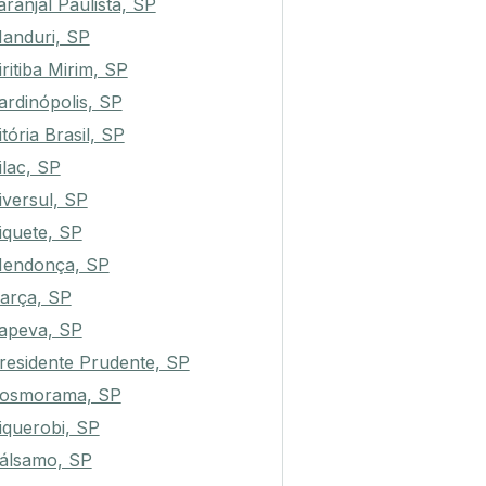
aranjal Paulista, SP
anduri, SP
iritiba Mirim, SP
ardinópolis, SP
itória Brasil, SP
ilac, SP
iversul, SP
iquete, SP
endonça, SP
arça, SP
tapeva, SP
residente Prudente, SP
osmorama, SP
iquerobi, SP
álsamo, SP