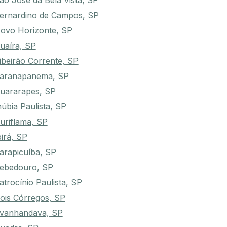
ão José da Bela Vista, SP
ernardino de Campos, SP
ovo Horizonte, SP
uaíra, SP
ibeirão Corrente, SP
aranapanema, SP
uararapes, SP
núbia Paulista, SP
uriflama, SP
birá, SP
arapicuíba, SP
ebedouro, SP
atrocínio Paulista, SP
ois Córregos, SP
vanhandava, SP