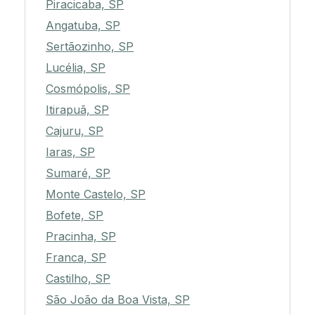
Piracicaba, SP
Angatuba, SP
Sertãozinho, SP
Lucélia, SP
Cosmópolis, SP
Itirapuã, SP
Cajuru, SP
Iaras, SP
Sumaré, SP
Monte Castelo, SP
Bofete, SP
Pracinha, SP
Franca, SP
Castilho, SP
São João da Boa Vista, SP