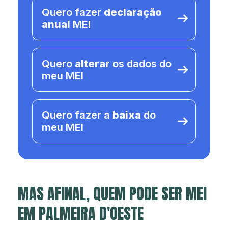
Quero fazer
declaração
anual
MEI
Quero
alterar
os dados do
meu MEI
Quero fazer a
baixa
do
meu MEI
MAS AFINAL, QUEM PODE SER MEI
EM PALMEIRA D'OESTE