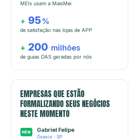
MEIs usam a MaisMei
95
+
%
de satisfação nas lojas de APP
200
+
milhões
de guias DAS geradas por nós
EMPRESAS QUE ESTÃO
FORMALIZANDO SEUS NEGÓCIOS
NESTE MOMENTO
Japa’s açaí e sorveteria
Rio de Janeiro - RJ