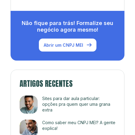
Não fique para trás! Formalize seu
negócio agora mesmo!
Abrir um CNPJ MEI
ARTIGOS RECENTES
Sites para dar aula particular:
opções pra quem quer uma grana
extra
Como saber meu CNPJ MEI? A gente
explica!