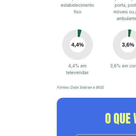
estabelecimento
porta, pos
fixo
móveis ou 
ambulant
4,4% em
3,6% em cor
televendas
Fontes: Data Sebrae e IBGE
O QUE 