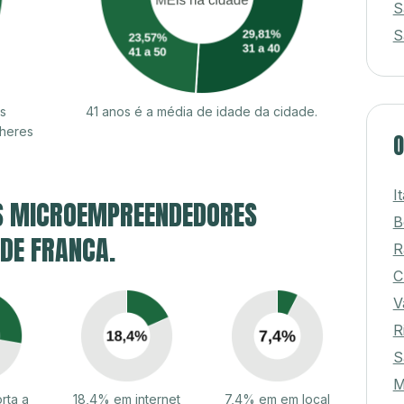
S
S
s
41 anos é a média de idade da cidade.
lheres
O
I
S MICROEMPREENDEDORES
B
 DE FRANCA.
R
C
V
R
S
M
rta a
18,4% em internet
7,4% em em local