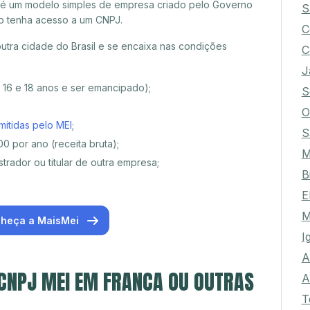
 é um modelo simples de empresa criado pelo Governo
S
o tenha acesso a um CNPJ.
C
tra cidade do Brasil e se encaixa nas condições
C
J
e 16 e 18 anos e ser emancipado);
S
O
mitidas pelo MEI
;
S
0 por ano (receita bruta);
M
trador ou titular de outra empresa;
B
E
M
heça a MaisMei
I
A
 CNPJ MEI EM FRANCA OU OUTRAS
A
T