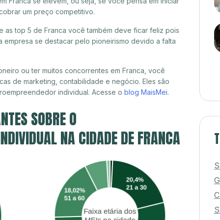
em Franca se elevem, ou seja, se você pensa em iniciar
cobrar um preço competitivo.
re as top 5 de Franca você também deve ficar feliz pois
 empresa se destacar pelo pioneirismo devido a falta
neiro ou ter muitos concorrentes em Franca, você
cas de marketing, contabilidade e negócio. Eles são
croempreendedor individual. Acesse o
blog MaisMei
.
NTES SOBRE O
NDIVIDUAL NA CIDADE DE FRANCA
T
S
G
C
S