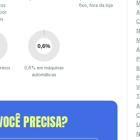
M
tos
fixo, fora da loja
A
por
es
C
N
M
Á
P
B
reios
0,6% em máquinas
automáticas
P
V
T
A
C
VOCÊ PRECISA?
L
N