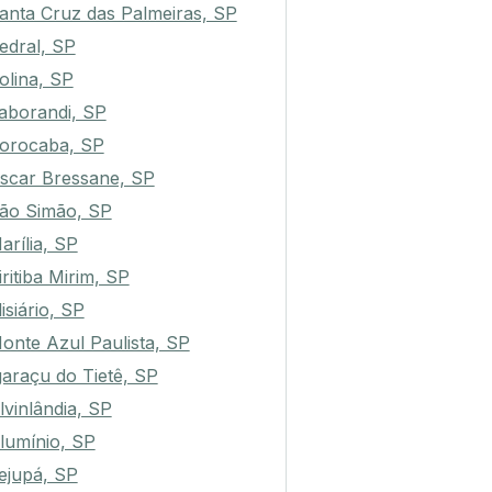
anta Cruz das Palmeiras, SP
edral, SP
olina, SP
aborandi, SP
orocaba, SP
scar Bressane, SP
ão Simão, SP
arília, SP
iritiba Mirim, SP
lisiário, SP
onte Azul Paulista, SP
garaçu do Tietê, SP
lvinlândia, SP
lumínio, SP
ejupá, SP