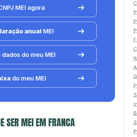
C
NPJ MEI agora
P
P
P
laração anual
MEI
F
C
 dados do meu MEI
I
A
G
aixa
do meu MEI
P
S
I
B
E SER MEI EM FRANCA
S
P