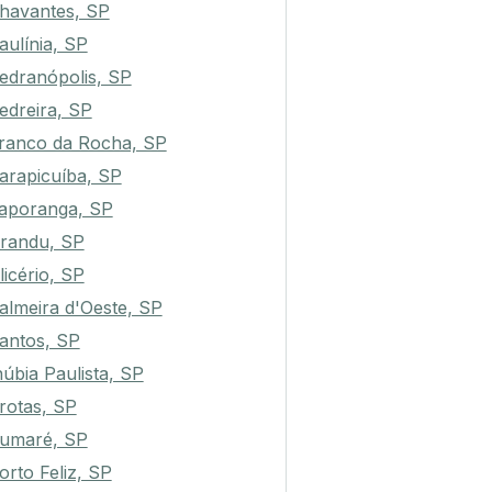
havantes, SP
aulínia, SP
edranópolis, SP
edreira, SP
ranco da Rocha, SP
arapicuíba, SP
taporanga, SP
randu, SP
licério, SP
almeira d'Oeste, SP
antos, SP
núbia Paulista, SP
rotas, SP
umaré, SP
orto Feliz, SP