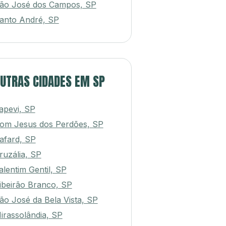
ão José dos Campos, SP
anto André, SP
UTRAS CIDADES EM SP
tapevi, SP
om Jesus dos Perdões, SP
afard, SP
ruzália, SP
alentim Gentil, SP
ibeirão Branco, SP
ão José da Bela Vista, SP
irassolândia, SP