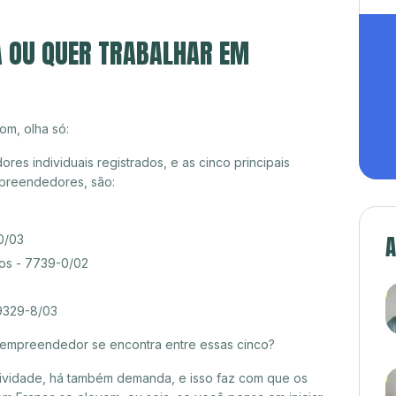
A OU QUER TRABALHAR EM
om, olha só:
s individuais registrados, e as cinco principais
preendedores, são:
A
0/03
cos - 7739-0/02
 9329-8/03
croempreendedor se encontra entre essas cinco?
itividade, há também demanda, e isso faz com que os