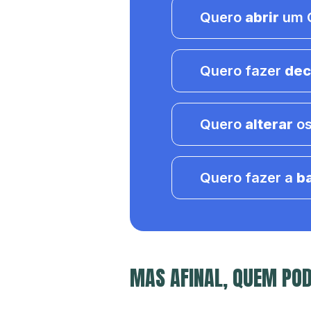
Quero
abrir
um C
Quero fazer
dec
Quero
alterar
os
Quero fazer a
b
MAS AFINAL, QUEM POD