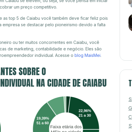
em Caiabu se elevem, ou seja, se você pensa em iniciar
cobrar um preço competitivo.
re as top 5 de Caiabu você também deve ficar feliz pois
 empresa se destacar pelo pioneirismo devido a falta
neiro ou ter muitos concorrentes em Caiabu, você
cas de marketing, contabilidade e negócio. Eles são
croempreendedor individual. Acesse o
blog MaisMei
.
NTES SOBRE O
DIVIDUAL NA CIDADE DE CAIABU
T
S
G
C
S