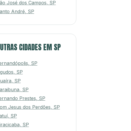
ão José dos Campos, SP
anto André, SP
UTRAS CIDADES EM SP
ernandópolis, SP
gudos, SP
uaíra, SP
araibuna, SP
ernando Prestes, SP
om Jesus dos Perdões, SP
atuí, SP
iracicaba, SP