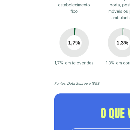
estabelecimento
porta, pos
fixo
móveis ou 
ambulant
1,7% em televendas
1,3% em cor
Fontes: Data Sebrae e IBGE
O QUE 