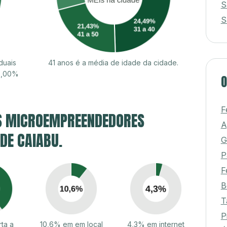
S
S
duais
41 anos é a média de idade da cidade.
0,00%
O
F
S MICROEMPREENDEDORES
A
 DE CAIABU.
G
P
F
B
T
P
ta a
10,6% em em local
4,3% em internet