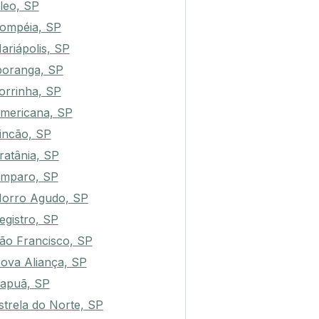
leo, SP
ompéia, SP
ariápolis, SP
poranga, SP
orrinha, SP
mericana, SP
incão, SP
ratânia, SP
mparo, SP
orro Agudo, SP
egistro, SP
ão Francisco, SP
ova Aliança, SP
rapuã, SP
strela do Norte, SP