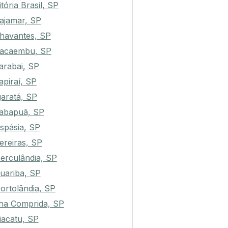
itória Brasil, SP
ajamar, SP
havantes, SP
acaembu, SP
arabai, SP
apiraí, SP
garatá, SP
abapuã, SP
spásia, SP
ereiras, SP
erculândia, SP
uariba, SP
ortolândia, SP
lha Comprida, SP
iacatu, SP