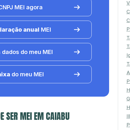
V
NPJ MEI agora
C
C
P
laração anual
MEI
T
T
 dados do meu MEI
I
T
A
aixa
do meu MEI
P
H
G
H
E SER MEI EM CAIABU
I
P