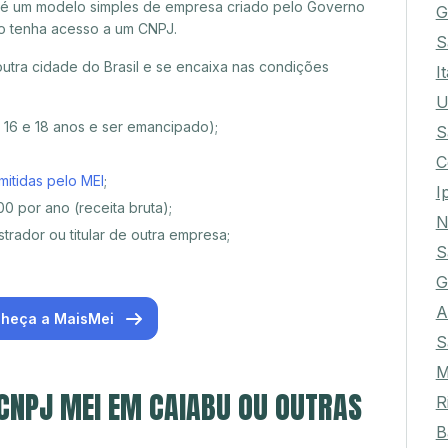
 é um modelo simples de empresa criado pelo Governo
G
o tenha acesso a um CNPJ.
S
tra cidade do Brasil e se encaixa nas condições
I
U
e 16 e 18 anos e ser emancipado);
S
C
mitidas pelo MEI
;
I
0 por ano (receita bruta);
N
trador ou titular de outra empresa;
S
G
A
heça a MaisMei
S
M
 CNPJ MEI EM CAIABU OU OUTRAS
R
B