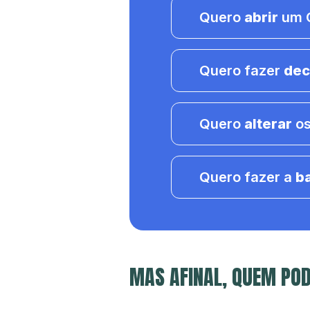
Quero
abrir
um C
Quero fazer
dec
Quero
alterar
os
Quero fazer a
b
MAS AFINAL, QUEM POD