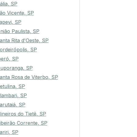
ália, SP
ão Vicente, SP
tapevi, SP
nião Paulista, SP
anta Rita d'Oeste, SP
ordeirópolis, SP
peró, SP
uporanga, SP
anta Rosa de Viterbo, SP
etulina, SP
lambari, SP
arutaiá, SP
ineiros do Tietê, SP
ibeirão Corrente, SP
ariri, SP