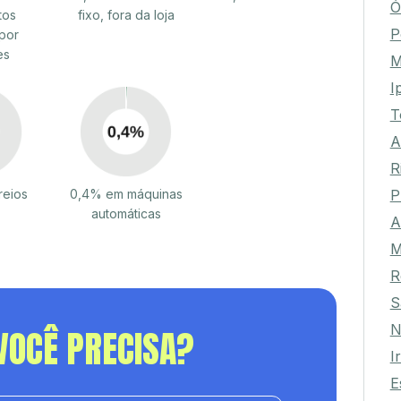
Ó
tos
fixo, fora da loja
P
por
es
M
I
T
A
R
P
reios
0,4% em máquinas
automáticas
A
M
R
S
N
VOCÊ PRECISA?
I
E