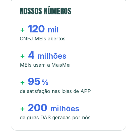
NOSSOS NÚMEROS
120
+
mil
CNPJ MEIs abertos
4
+
milhões
MEIs usam a MaisMei
95
+
%
de satisfação nas lojas de APP
200
+
milhões
de guias DAS geradas por nós