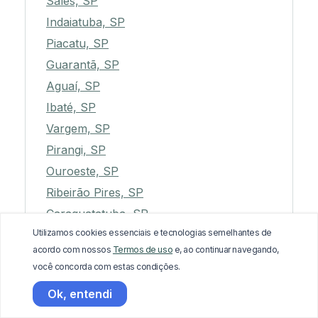
Sales, SP
Indaiatuba, SP
Piacatu, SP
Guarantã, SP
Aguaí, SP
Ibaté, SP
Vargem, SP
Pirangi, SP
Ouroeste, SP
Ribeirão Pires, SP
Caraguatatuba, SP
Utilizamos cookies essenciais e tecnologias semelhantes de
Maracaí, SP
acordo com nossos
Termos de uso
e, ao continuar navegando,
Arandu, SP
você concorda com estas condições.
Laranjal Paulista, SP
Ok, entendi
Guapiara, SP