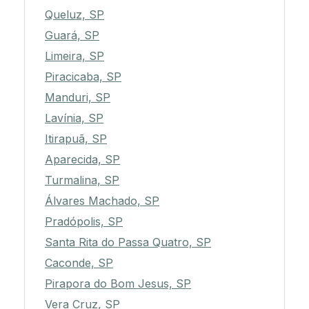
Queluz, SP
Guará, SP
Limeira, SP
Piracicaba, SP
Manduri, SP
Lavínia, SP
Itirapuã, SP
Aparecida, SP
Turmalina, SP
Álvares Machado, SP
Pradópolis, SP
Santa Rita do Passa Quatro, SP
Caconde, SP
Pirapora do Bom Jesus, SP
Vera Cruz, SP