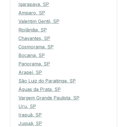
Igarapava, SP
Amparo, SP
Valentim Gentil, SP
Riolândia, SP
Chavantes, SP
Cosmorama, SP
Bocaina, SP
Panorama, SP
Arapeí, SP
São Luiz do Paraitinga, SP
Águas da Prata, SP
Vargem Grande Paulista, SP
Uru, SP
Irapuã, SP
Juquiá, SP