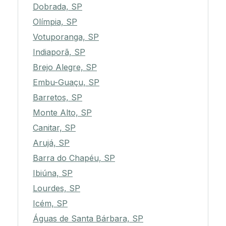
Dobrada, SP
Olímpia, SP
Votuporanga, SP
Indiaporã, SP
Brejo Alegre, SP
Embu-Guaçu, SP
Barretos, SP
Monte Alto, SP
Canitar, SP
Arujá, SP
Barra do Chapéu, SP
Ibiúna, SP
Lourdes, SP
Icém, SP
Águas de Santa Bárbara, SP