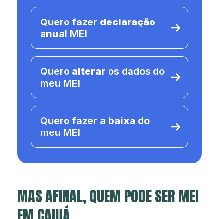
Quero fazer
declaração
anual
MEI
Quero
alterar
os dados do
meu MEI
Quero fazer a
baixa
do
meu MEI
MAS AFINAL, QUEM PODE SER MEI
EM CAIUÁ