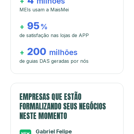
4
+
milhões
MEIs usam a MaisMei
95
+
%
de satisfação nas lojas de APP
200
+
milhões
de guias DAS geradas por nós
EMPRESAS QUE ESTÃO
FORMALIZANDO SEUS NEGÓCIOS
NESTE MOMENTO
Japa’s açaí e sorveteria