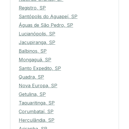
Registro, SP
Santópolis do Aguapeí, SP
Águas de São Pedro, SP
Lucianópolis, SP
Jacupiranga, SP
Balbinos, SP
Mongaguá, SP
Santo Expedito, SP
Quadra, SP
Nova Europa, SP
Getulina, SP
Taquaritinga, SP
Corumbataí, SP
Herculândia, SP
Ariranha, SP