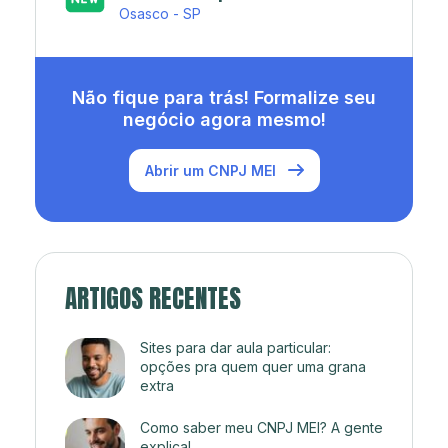
Rio de Janeiro - RJ
Não fique para trás! Formalize seu
negócio agora mesmo!
Abrir um CNPJ MEI
ARTIGOS RECENTES
Sites para dar aula particular:
opções pra quem quer uma grana
extra
Como saber meu CNPJ MEI? A gente
explica!