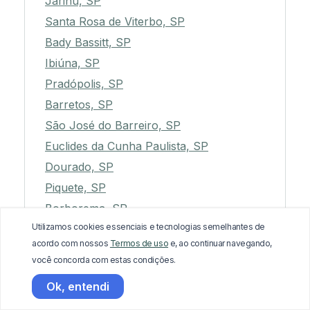
Jarinu, SP
Santa Rosa de Viterbo, SP
Bady Bassitt, SP
Ibiúna, SP
Pradópolis, SP
Barretos, SP
São José do Barreiro, SP
Euclides da Cunha Paulista, SP
Dourado, SP
Piquete, SP
Borborema, SP
Utilizamos cookies essenciais e tecnologias semelhantes de
Motuca, SP
acordo com nossos
Termos de uso
e, ao continuar navegando,
São Vicente, SP
você concorda com estas condições.
Guaíra, SP
Ok, entendi
Mauá, SP