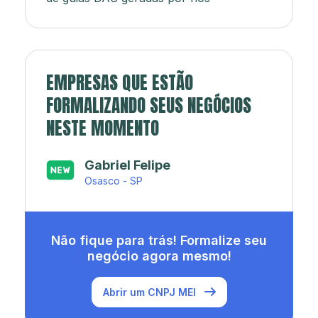
EMPRESAS QUE ESTÃO
FORMALIZANDO SEUS NEGÓCIOS
NESTE MOMENTO
Japa’s açaí e sorveteria
Rio de Janeiro - RJ
Não fique para trás! Formalize seu
negócio agora mesmo!
Abrir um CNPJ MEI