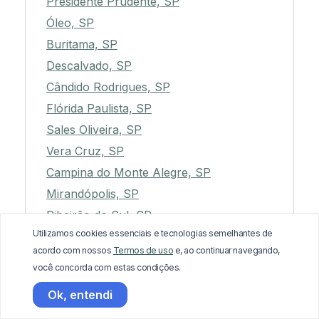
Presidente Prudente, SP
Óleo, SP
Buritama, SP
Descalvado, SP
Cândido Rodrigues, SP
Flórida Paulista, SP
Sales Oliveira, SP
Vera Cruz, SP
Campina do Monte Alegre, SP
Mirandópolis, SP
Ribeirão do Sul, SP
Utilizamos cookies essenciais e tecnologias semelhantes de
Paulicéia, SP
acordo com nossos
Termos de uso
e, ao continuar navegando,
Piacatu, SP
você concorda com estas condições.
Monte Castelo, SP
Ok, entendi
Capão Bonito, SP