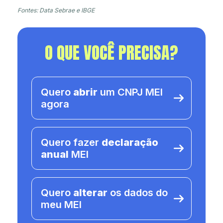
Fontes: Data Sebrae e IBGE
O QUE VOCÊ PRECISA?
Quero
abrir
um CNPJ MEI
agora
Quero fazer
declaração
anual
MEI
Quero
alterar
os dados do
meu MEI