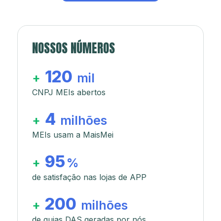
NOSSOS NÚMEROS
120
+
mil
CNPJ MEIs abertos
4
+
milhões
MEIs usam a MaisMei
95
+
%
de satisfação nas lojas de APP
200
+
milhões
de guias DAS geradas por nós