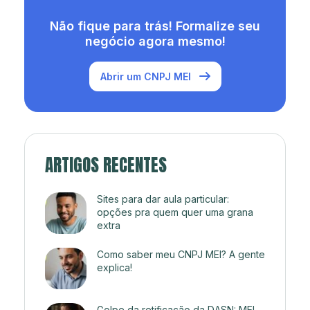
Não fique para trás! Formalize seu
negócio agora mesmo!
Abrir um CNPJ MEI
ARTIGOS RECENTES
Sites para dar aula particular:
opções pra quem quer uma grana
extra
Como saber meu CNPJ MEI? A gente
explica!
Golpe da retificação da DASN: MEI,