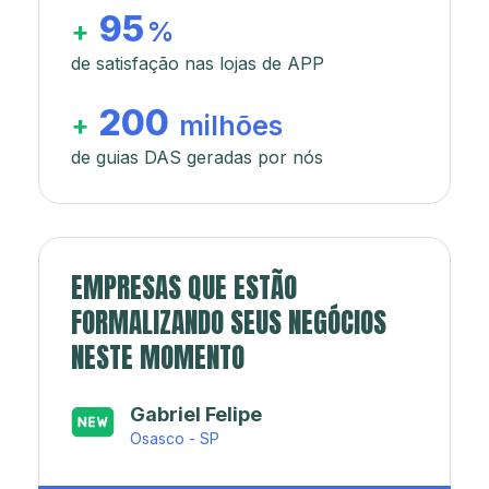
95
+
%
de satisfação nas lojas de APP
200
+
milhões
de guias DAS geradas por nós
EMPRESAS QUE ESTÃO
FORMALIZANDO SEUS NEGÓCIOS
NESTE MOMENTO
Japa’s açaí e sorveteria
Rio de Janeiro - RJ