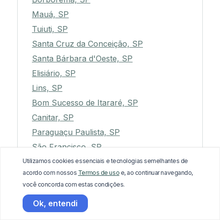
Mauá, SP
Tuiuti, SP
Santa Cruz da Conceição, SP
Santa Bárbara d'Oeste, SP
Elisiário, SP
Lins, SP
Bom Sucesso de Itararé, SP
Canitar, SP
Paraguaçu Paulista, SP
São Francisco, SP
Jaguariúna, SP
Utilizamos cookies essenciais e tecnologias semelhantes de
acordo com nossos
Termos de uso
e, ao continuar navegando,
Ipaussu, SP
você concorda com estas condições.
Guapiaçu, SP
Ok, entendi
Monte Castelo, SP