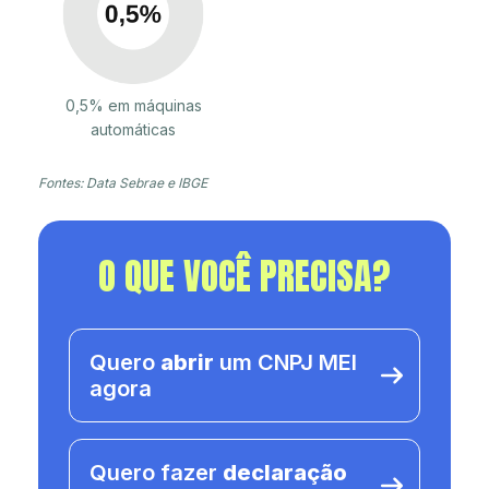
0,5% em máquinas
automáticas
Fontes: Data Sebrae e IBGE
O QUE VOCÊ PRECISA?
Quero
abrir
um CNPJ MEI
agora
Quero fazer
declaração