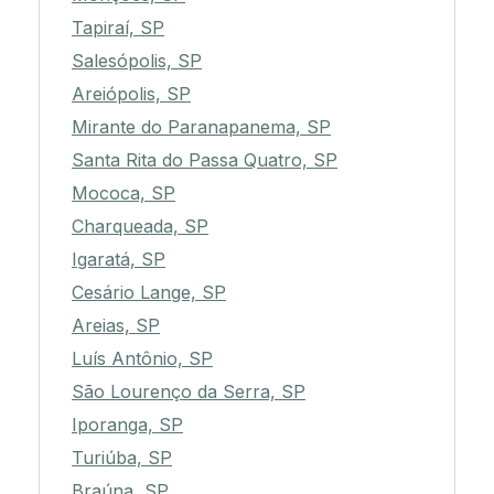
Tapiraí, SP
Salesópolis, SP
Areiópolis, SP
Mirante do Paranapanema, SP
Santa Rita do Passa Quatro, SP
Mococa, SP
Charqueada, SP
Igaratá, SP
Cesário Lange, SP
Areias, SP
Luís Antônio, SP
São Lourenço da Serra, SP
Iporanga, SP
Turiúba, SP
Braúna, SP