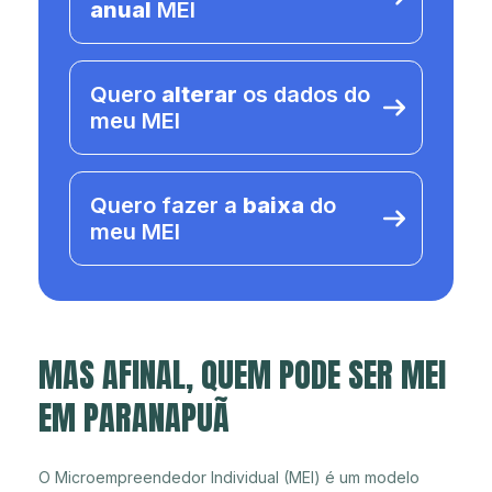
anual
MEI
Quero
alterar
os dados do
meu MEI
Quero fazer a
baixa
do
meu MEI
MAS AFINAL, QUEM PODE SER MEI
EM PARANAPUÃ
O Microempreendedor Individual (MEI) é um modelo