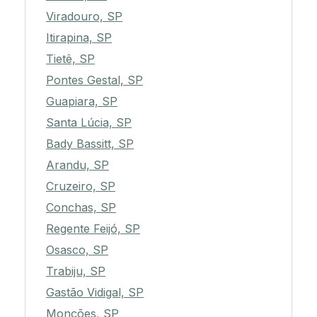
Viradouro, SP
Itirapina, SP
Tietê, SP
Pontes Gestal, SP
Guapiara, SP
Santa Lúcia, SP
Bady Bassitt, SP
Arandu, SP
Cruzeiro, SP
Conchas, SP
Regente Feijó, SP
Osasco, SP
Trabiju, SP
Gastão Vidigal, SP
Monções, SP