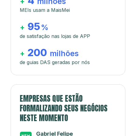
4
+
milhões
MEIs usam a MaisMei
95
+
%
de satisfação nas lojas de APP
200
+
milhões
de guias DAS geradas por nós
EMPRESAS QUE ESTÃO
FORMALIZANDO SEUS NEGÓCIOS
NESTE MOMENTO
Japa’s açaí e sorveteria