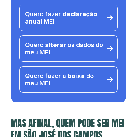
Quero fazer
declaração
anual
MEI
Quero
alterar
os dados do
meu MEI
Quero fazer a
baixa
do
meu MEI
MAS AFINAL, QUEM PODE SER MEI
EM SÃO JOSÉ DOS CAMPOS