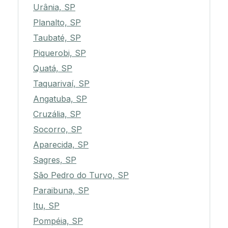
Urânia, SP
Planalto, SP
Taubaté, SP
Piquerobi, SP
Quatá, SP
Taquarivaí, SP
Angatuba, SP
Cruzália, SP
Socorro, SP
Aparecida, SP
Sagres, SP
São Pedro do Turvo, SP
Paraibuna, SP
Itu, SP
Pompéia, SP