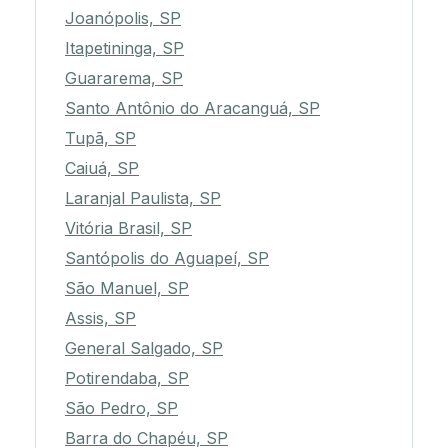
Joanópolis, SP
Itapetininga, SP
Guararema, SP
Santo Antônio do Aracanguá, SP
Tupã, SP
Caiuá, SP
Laranjal Paulista, SP
Vitória Brasil, SP
Santópolis do Aguapeí, SP
São Manuel, SP
Assis, SP
General Salgado, SP
Potirendaba, SP
São Pedro, SP
Barra do Chapéu, SP