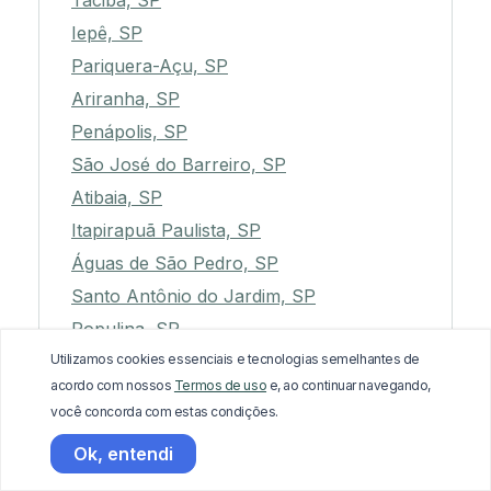
Taciba, SP
Iepê, SP
Pariquera-Açu, SP
Ariranha, SP
Penápolis, SP
São José do Barreiro, SP
Atibaia, SP
Itapirapuã Paulista, SP
Águas de São Pedro, SP
Santo Antônio do Jardim, SP
Populina, SP
Utilizamos cookies essenciais e tecnologias semelhantes de
Espírito Santo do Pinhal, SP
acordo com nossos
Termos de uso
e, ao continuar navegando,
Capão Bonito, SP
você concorda com estas condições.
Ribeirão Corrente, SP
Ok, entendi
Bastos, SP