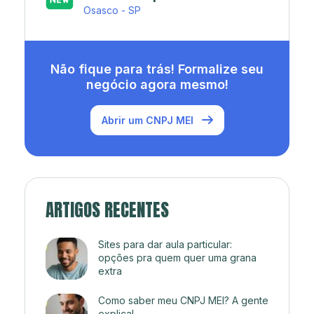
Rio de Janeiro - RJ
Não fique para trás! Formalize seu
negócio agora mesmo!
Abrir um CNPJ MEI
ARTIGOS RECENTES
Sites para dar aula particular:
opções pra quem quer uma grana
extra
Como saber meu CNPJ MEI? A gente
explica!