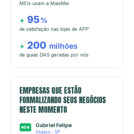
MEIs usam a MaisMei
95
+
%
de satisfação nas lojas de APP
200
+
milhões
de guias DAS geradas por nós
EMPRESAS QUE ESTÃO
FORMALIZANDO SEUS NEGÓCIOS
NESTE MOMENTO
Japa’s açaí e sorveteria
Rio de Janeiro - RJ