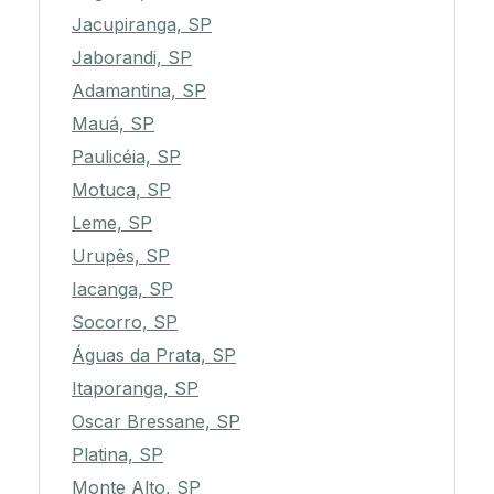
Jacupiranga, SP
Jaborandi, SP
Adamantina, SP
Mauá, SP
Paulicéia, SP
Motuca, SP
Leme, SP
Urupês, SP
Iacanga, SP
Socorro, SP
Águas da Prata, SP
Itaporanga, SP
Oscar Bressane, SP
Platina, SP
Monte Alto, SP