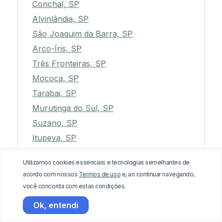
Conchal, SP
Alvinlândia, SP
São Joaquim da Barra, SP
Arco-Íris, SP
Três Fronteiras, SP
Mococa, SP
Tarabai, SP
Murutinga do Sul, SP
Suzano, SP
Itupeva, SP
Luís Antônio, SP
Utilizamos cookies essenciais e tecnologias semelhantes de
Santa Adélia, SP
acordo com nossos
Termos de uso
e, ao continuar navegando,
Corumbataí, SP
você concorda com estas condições.
Cardoso, SP
Ok, entendi
Ibirarema, SP