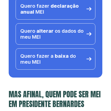
Quero fazer
declaração
anual
MEI
Quero
alterar
os dados do
meu MEI
Quero fazer a
baixa
do
meu MEI
MAS AFINAL, QUEM PODE SER MEI
EM PRESIDENTE BERNARDES