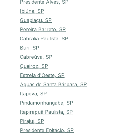
Presidente Alves, SP
Ibiúna, SP
Guapiaçu, SP
Pereira Barreto, SP
Cabrália Paulista, SP
Buri, SP
Cabreúva, SP
Queiroz, SP
Estrela d'Oeste, SP
Águas de Santa Bárbara, SP
Itapeva, SP
Pindamonhangaba, SP
Itapirapuã Paulista, SP
Pirajuí, SP
Presidente Epitácio, SP