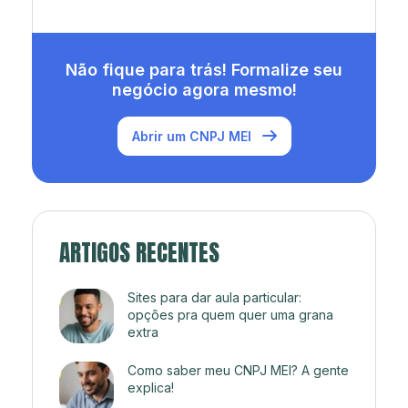
Não fique para trás! Formalize seu
negócio agora mesmo!
Abrir um CNPJ MEI
ARTIGOS RECENTES
Sites para dar aula particular:
opções pra quem quer uma grana
extra
Como saber meu CNPJ MEI? A gente
explica!