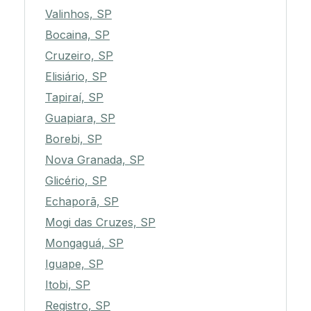
Valinhos, SP
Bocaina, SP
Cruzeiro, SP
Elisiário, SP
Tapiraí, SP
Guapiara, SP
Borebi, SP
Nova Granada, SP
Glicério, SP
Echaporã, SP
Mogi das Cruzes, SP
Mongaguá, SP
Iguape, SP
Itobi, SP
Registro, SP