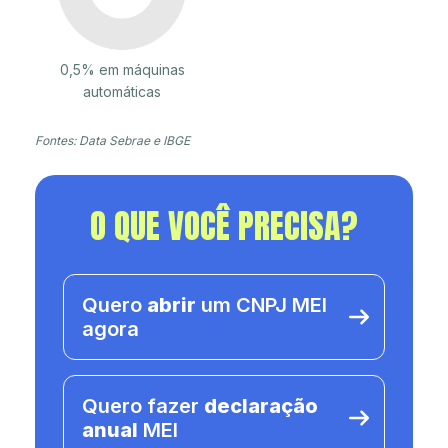
0,5% em máquinas
automáticas
Fontes: Data Sebrae e IBGE
O QUE VOCÊ PRECISA?
Quero
abrir
um CNPJ MEI
agora
Quero fazer
declaração
anual
MEI