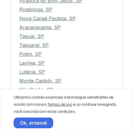
Pirapora do Bom Jesus, SP
Piratininga, SP
Nova Canaã Paulista, SP
Araçariguama, SP
Taguaí, SP
Taquaral, SP
Potim, SP
Lavínia, SP
Lutécia, SP
Monte Castelo, SP
São Simão, SP
Utilizamos cookies essenciais e tecnologias semelhantes de
Itapuí, SP
acordo com nossos
Termos de uso
e, ao continuar navegando,
Poá, SP
você concorda com estas condições.
Barra do Chapéu, SP
Ok, entendi
Hortolândia, SP