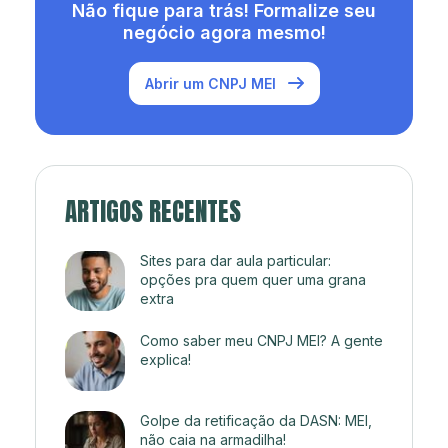
Não fique para trás! Formalize seu
negócio agora mesmo!
Abrir um CNPJ MEI
ARTIGOS RECENTES
Sites para dar aula particular:
opções pra quem quer uma grana
extra
Como saber meu CNPJ MEI? A gente
explica!
Golpe da retificação da DASN: MEI,
não caia na armadilha!