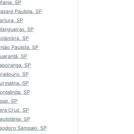
ifaina, SP
azaré Paulista, SP
artura, SP
itangueiras, SP
olambra, SP
nião Paulista, SP
uarantã, SP
taporanga, SP
iradouro, SP
urmalina, SP
ontalinda, SP
piaí, SP
era Cruz, SP
aulistânia, SP
eodoro Sampaio, SP