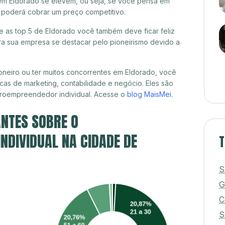
em Eldorado se elevem, ou seja, se você pensa em
á poderá cobrar um preço competitivo.
re as top 5 de Eldorado você também deve ficar feliz
a sua empresa se destacar pelo pioneirismo devido a
neiro ou ter muitos concorrentes em Eldorado, você
cas de marketing, contabilidade e negócio. Eles são
croempreendedor individual. Acesse o
blog MaisMei
.
NTES SOBRE O
DIVIDUAL NA CIDADE DE
T
S
G
C
S