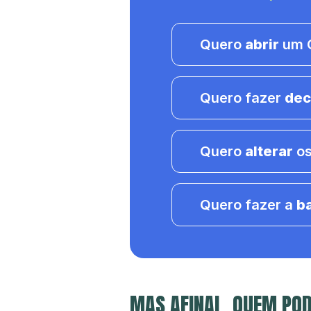
Quero
abrir
um C
Quero fazer
dec
Quero
alterar
os
Quero fazer a
b
MAS AFINAL, QUEM POD