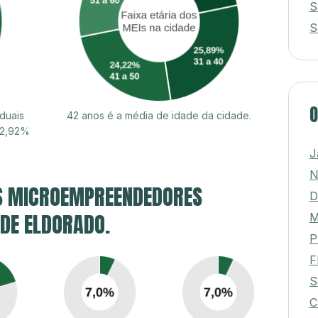
S
S
O
duais
42 anos é a média de idade da cidade.
52,92%
J
N
S MICROEMPREENDEDORES
D
 DE ELDORADO.
M
P
F
S
C