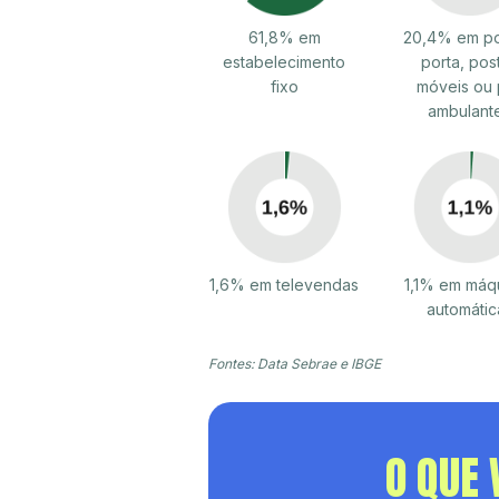
61,8% em
20,4% em po
estabelecimento
porta, pos
fixo
móveis ou 
ambulant
1,6% em televendas
1,1% em máq
automátic
Fontes: Data Sebrae e IBGE
O QUE 