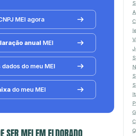
S
A
NPJ MEI agora
C
I
V
laração anual
MEI
J
S
 dados do meu MEI
N
S
S
aixa
do meu MEI
I
P
G
C
E SER MEI EM ELDORADO
Q