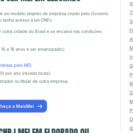
I
T
 é um modelo simples de empresa criado pelo Governo
o tenha acesso a um CNPJ.
S
F
outra cidade do Brasil e se encaixa nas condições
A
M
e 16 e 18 anos e ser emancipado);
I
mitidas pelo MEI
;
Q
0 por ano (receita bruta);
P
trador ou titular de outra empresa;
M
G
M
heça a MaisMei
P
D
I
 CNPJ MEI EM ELDORADO OU