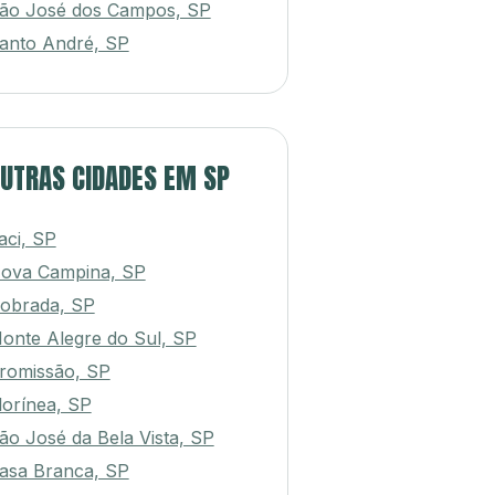
ão José dos Campos, SP
anto André, SP
UTRAS CIDADES EM SP
aci, SP
ova Campina, SP
obrada, SP
onte Alegre do Sul, SP
romissão, SP
lorínea, SP
ão José da Bela Vista, SP
asa Branca, SP