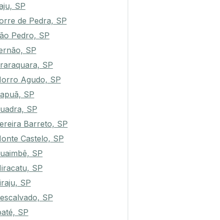
taju, SP
orre de Pedra, SP
ão Pedro, SP
ernão, SP
raraquara, SP
orro Agudo, SP
rapuã, SP
uadra, SP
ereira Barreto, SP
onte Castelo, SP
uaimbê, SP
iracatu, SP
iraju, SP
escalvado, SP
baté, SP