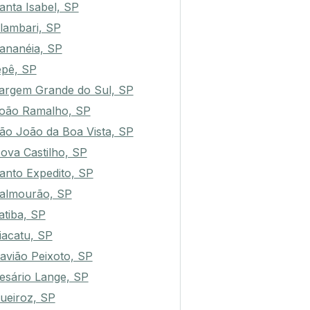
anta Isabel, SP
lambari, SP
ananéia, SP
epê, SP
argem Grande do Sul, SP
oão Ramalho, SP
ão João da Boa Vista, SP
ova Castilho, SP
anto Expedito, SP
almourão, SP
tatiba, SP
iacatu, SP
avião Peixoto, SP
esário Lange, SP
ueiroz, SP