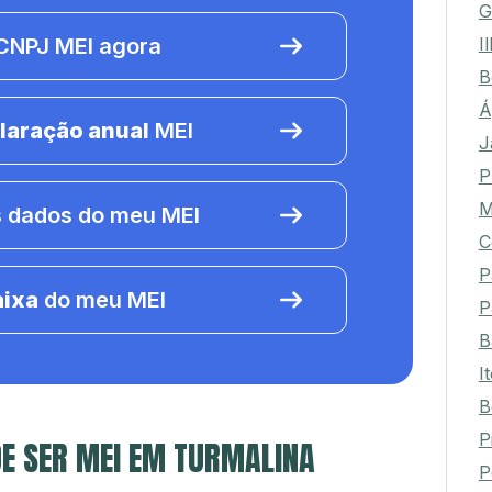
G
I
NPJ MEI agora
B
Á
laração anual
MEI
J
P
M
 dados do meu MEI
C
P
aixa
do meu MEI
P
B
I
B
P
E SER MEI EM TURMALINA
P