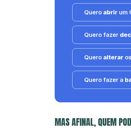
Quero
abrir
um C
Quero fazer
dec
Quero
alterar
os
Quero fazer a
b
MAS AFINAL, QUEM POD