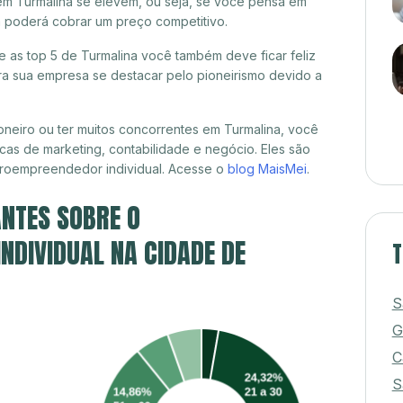
em Turmalina se elevem, ou seja, se você pensa em
já poderá cobrar um preço competitivo.
re as top 5 de Turmalina você também deve ficar feliz
a sua empresa se destacar pelo pioneirismo devido a
neiro ou ter muitos concorrentes em Turmalina, você
cas de marketing, contabilidade e negócio. Eles são
croempreendedor individual. Acesse o
blog MaisMei
.
NTES SOBRE O
DIVIDUAL NA CIDADE DE
T
S
G
C
S