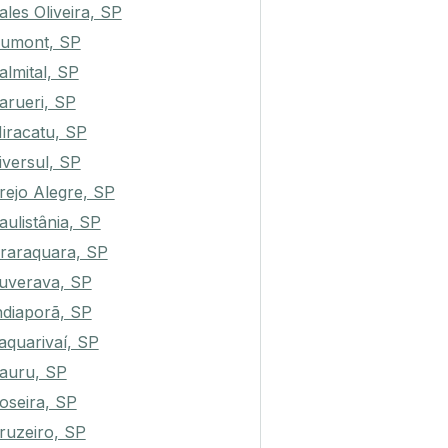
ales Oliveira, SP
umont, SP
almital, SP
arueri, SP
iracatu, SP
iversul, SP
rejo Alegre, SP
aulistânia, SP
raraquara, SP
tuverava, SP
ndiaporã, SP
aquarivaí, SP
auru, SP
oseira, SP
ruzeiro, SP