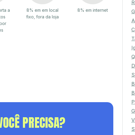
R
rta a
8% em em local
8% em internet
G
tos
fixo, fora da loja
A
por
C
es
T
I
Q
D
S
B
B
P
G
VOCÊ PRECISA?
V
S