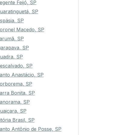
egente Feijó, SP
uaratinguetá, SP
spásia, SP
oronel Macedo, SP
arumã, SP
garapava, SP
uadra, SP
escalvado, SP
anto Anastácio, SP
orborema, SP
arra Bonita, SP
anorama, SP
uaiçara, SP
itória Brasil, SP
anto Antônio de Posse, SP