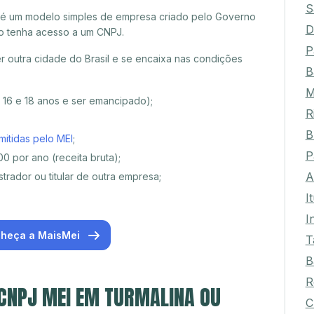
S
 é um modelo simples de empresa criado pelo Governo
D
o tenha acesso a um CNPJ.
P
 outra cidade do Brasil e se encaixa nas condições
B
M
e 16 e 18 anos e ser emancipado);
R
B
mitidas pelo MEI
;
P
0 por ano (receita bruta);
A
trador ou titular de outra empresa;
I
I
heça a MaisMei
T
B
R
 CNPJ MEI EM TURMALINA OU
C