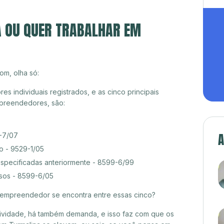
A OU QUER TRABALHAR EM
om, olha só:
 individuais registrados, e as cinco principais
preendedores, são:
A
9-7/07
o - 9529-1/05
especificadas anteriormente - 8599-6/99
rsos - 8599-6/05
croempreendedor se encontra entre essas cinco?
itividade, há também demanda, e isso faz com que os