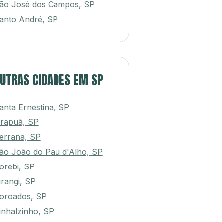
ão José dos Campos, SP
anto André, SP
UTRAS CIDADES EM SP
anta Ernestina, SP
tirapuã, SP
errana, SP
ão João do Pau d'Alho, SP
orebi, SP
irangi, SP
oroados, SP
inhalzinho, SP