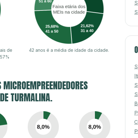
S
S
O
ais de
42 anos é a média de idade da cidade.
8,57%
S
I
S MICROEMPREENDEDORES
S
 DE TURMALINA.
S
B
P
C
P