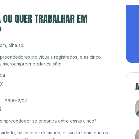
A OU QUER TRABALHAR EM
?
om, olha só:
reendedores individuais registrados, e as cinco
es microempreendedores, são:
/04
A
01
s - 9609-2/07
2
croempreendedor se encontra entre essas cinco?
itividade, há também demanda, e isso faz com que os