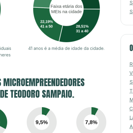
S
S
O
iduais
41 anos é a média de idade da cidade.
heres
R
V
S MICROEMPREENDEDORES
S
E DE TEODORO SAMPAIO.
T
M
C
L
A