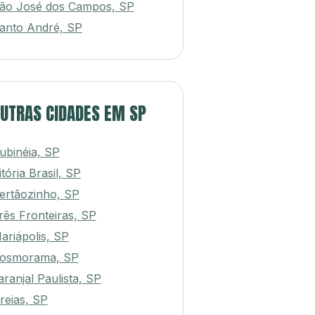
ão José dos Campos, SP
anto André, SP
UTRAS CIDADES EM SP
ubinéia, SP
itória Brasil, SP
ertãozinho, SP
rês Fronteiras, SP
ariápolis, SP
osmorama, SP
aranjal Paulista, SP
reias, SP