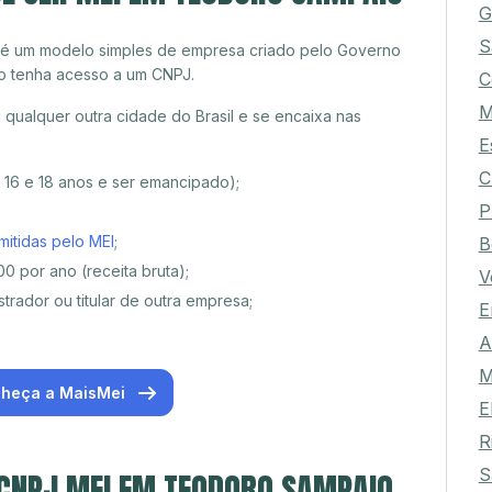
G
S
 é um modelo simples de empresa criado pelo Governo
o tenha acesso a um CNPJ.
C
M
ualquer outra cidade do Brasil e se encaixa nas
E
C
e 16 e 18 anos e ser emancipado);
P
mitidas pelo MEI
;
B
0 por ano (receita bruta);
V
trador ou titular de outra empresa;
E
A
M
heça a MaisMei
E
R
S
 CNPJ MEI EM TEODORO SAMPAIO