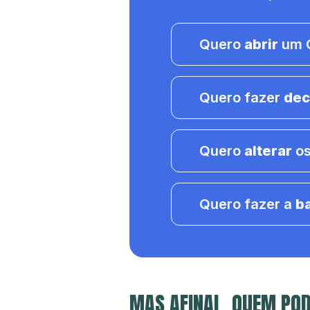
Quero
abrir
um C
Quero fazer
dec
Quero
alterar
os
Quero fazer a
b
MAS AFINAL, QUEM PO