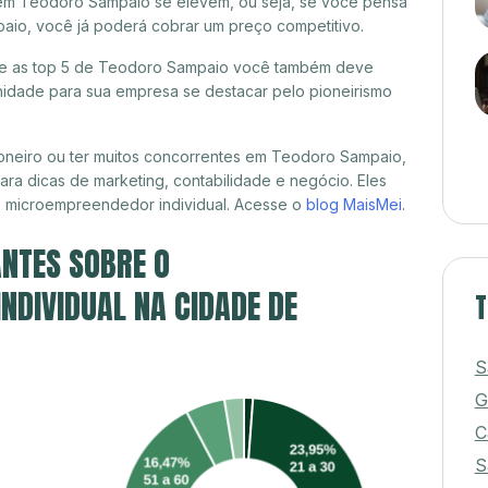
 em Teodoro Sampaio se elevem, ou seja, se você pensa
aio, você já poderá cobrar um preço competitivo.
ntre as top 5 de Teodoro Sampaio você também deve
unidade para sua empresa se destacar pelo pioneirismo
oneiro ou ter muitos concorrentes em Teodoro Sampaio,
ra dicas de marketing, contabilidade e negócio. Eles
, microempreendedor individual. Acesse o
blog MaisMei
.
NTES SOBRE O
DIVIDUAL NA CIDADE DE
T
S
G
C
S