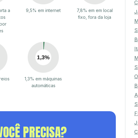
C
rta a
9,5% em internet
7,8% em em local
J
tos
fixo, fora da loja
M
por
S
es
B
I
M
S
O
reios
1,3% em máquinas
B
automáticas
A
S
F
J
VOCÊ PRECISA?
C