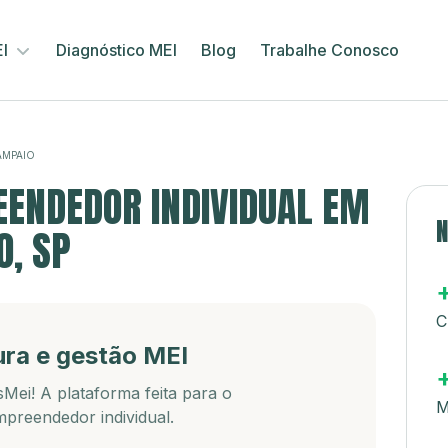
EI
Diagnóstico MEI
Blog
Trabalhe Conosco
MPAIO
ENDEDOR INDIVIDUAL EM
N
O, SP
C
ura e gestão MEI
Mei! A plataforma feita para o
M
preendedor individual.