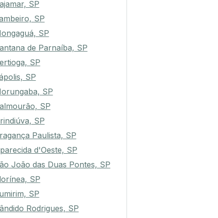
ajamar, SP
ambeiro, SP
ongaguá, SP
antana de Parnaíba, SP
ertioga, SP
tápolis, SP
orungaba, SP
almourão, SP
rindiúva, SP
ragança Paulista, SP
parecida d'Oeste, SP
ão João das Duas Pontes, SP
lorínea, SP
umirim, SP
ândido Rodrigues, SP