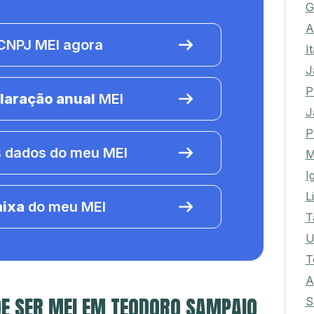
G
A
NPJ MEI agora
I
J
P
laração anual
MEI
J
P
 dados do meu MEI
M
I
L
aixa
do meu MEI
T
U
T
A
DE SER MEI EM TEODORO SAMPAIO
S