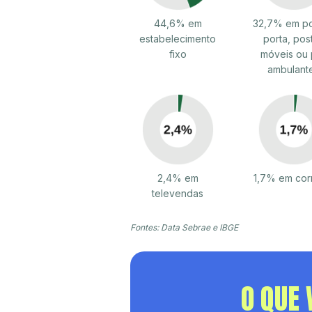
44,6% em
32,7% em po
estabelecimento
porta, pos
fixo
móveis ou 
ambulant
2,4% em
1,7% em cor
televendas
Fontes: Data Sebrae e IBGE
O QUE 