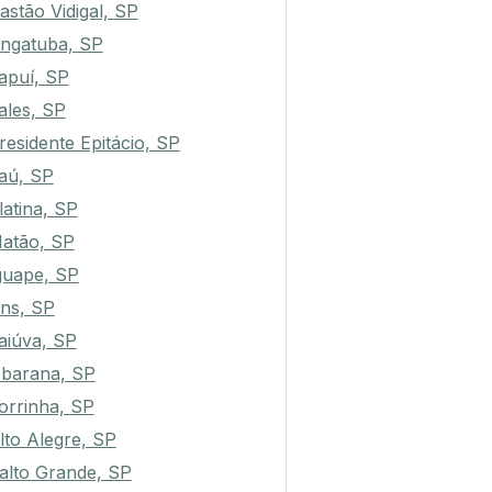
astão Vidigal, SP
ngatuba, SP
tapuí, SP
ales, SP
residente Epitácio, SP
aú, SP
latina, SP
atão, SP
guape, SP
ins, SP
aiúva, SP
barana, SP
orrinha, SP
lto Alegre, SP
alto Grande, SP