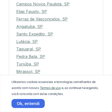
Campos Novos Paulista, SP
Elias Fausto, SP
Ferraz de Vasconcelos, SP
Angatuba, SP
Santo Expedito, SP
Lutécia, SP
Taquaral, SP
Pedra Bela, SP
Turiúba, SP
Mirassol, SP
Lorena, SP
Utilizamos cookies essenciais e tecnologias semelhantes de
Luiziânia, SP
acordo com nossos
Termos de uso
e, ao continuar navegando,
Avanhandava, SP
você concorda com estas condições.
Igaraçu do Tietê, SP
Ok, entendi
Iperó, SP