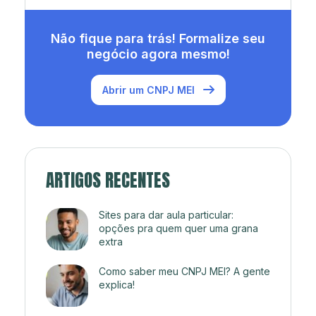
Não fique para trás! Formalize seu
negócio agora mesmo!
Abrir um CNPJ MEI
ARTIGOS RECENTES
Sites para dar aula particular:
opções pra quem quer uma grana
extra
Como saber meu CNPJ MEI? A gente
explica!