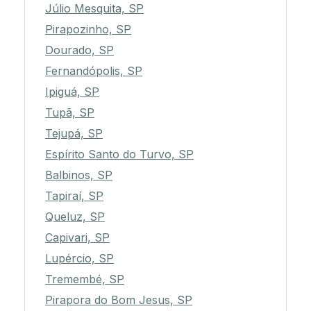
Júlio Mesquita, SP
Pirapozinho, SP
Dourado, SP
Fernandópolis, SP
Ipiguá, SP
Tupã, SP
Tejupá, SP
Espírito Santo do Turvo, SP
Balbinos, SP
Tapiraí, SP
Queluz, SP
Capivari, SP
Lupércio, SP
Tremembé, SP
Pirapora do Bom Jesus, SP