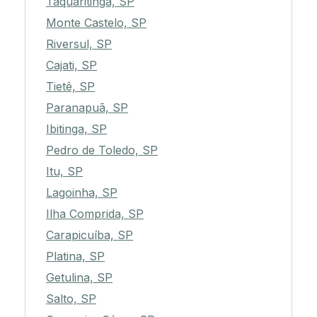
Taquaritinga, SP
Monte Castelo, SP
Riversul, SP
Cajati, SP
Tietê, SP
Paranapuã, SP
Ibitinga, SP
Pedro de Toledo, SP
Itu, SP
Lagoinha, SP
Ilha Comprida, SP
Carapicuíba, SP
Platina, SP
Getulina, SP
Salto, SP