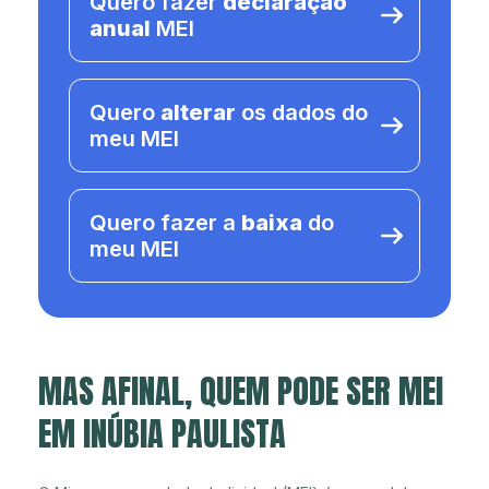
Quero fazer
declaração
anual
MEI
Quero
alterar
os dados do
meu MEI
Quero fazer a
baixa
do
meu MEI
MAS AFINAL, QUEM PODE SER MEI
EM INÚBIA PAULISTA