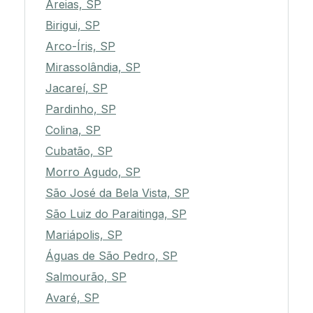
Areias, SP
Birigui, SP
Arco-Íris, SP
Mirassolândia, SP
Jacareí, SP
Pardinho, SP
Colina, SP
Cubatão, SP
Morro Agudo, SP
São José da Bela Vista, SP
São Luiz do Paraitinga, SP
Mariápolis, SP
Águas de São Pedro, SP
Salmourão, SP
Avaré, SP