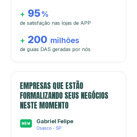
95
+
%
de satisfação nas lojas de APP
200
+
milhões
de guias DAS geradas por nós
EMPRESAS QUE ESTÃO
FORMALIZANDO SEUS NEGÓCIOS
NESTE MOMENTO
Japa’s açaí e sorveteria
Rio de Janeiro - RJ