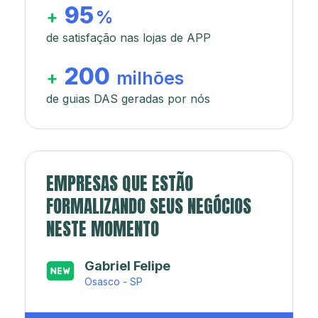
95
+
%
de satisfação nas lojas de APP
200
+
milhões
de guias DAS geradas por nós
EMPRESAS QUE ESTÃO
FORMALIZANDO SEUS NEGÓCIOS
NESTE MOMENTO
Japa’s açaí e sorveteria
Rio de Janeiro - RJ