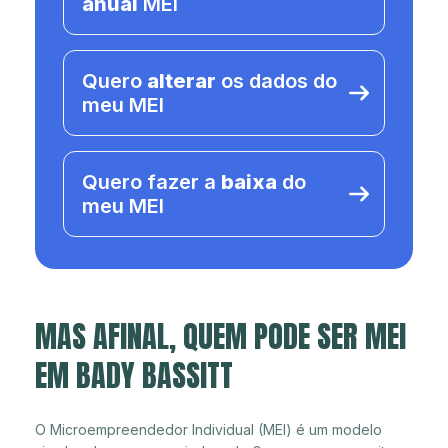
anual
MEI
Quero
alterar
os dados do
meu MEI
Quero fazer a
baixa
do
meu MEI
MAS AFINAL, QUEM PODE SER MEI
EM BADY BASSITT
O Microempreendedor Individual (MEI) é um modelo