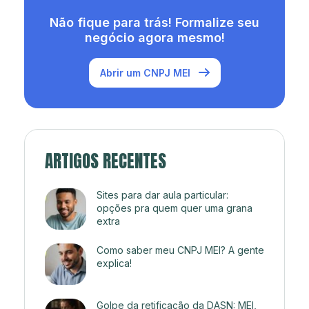
Não fique para trás! Formalize seu
negócio agora mesmo!
Abrir um CNPJ MEI
ARTIGOS RECENTES
Sites para dar aula particular:
opções pra quem quer uma grana
extra
Como saber meu CNPJ MEI? A gente
explica!
Golpe da retificação da DASN: MEI,