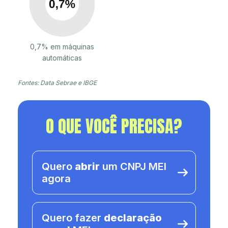
0,7% em máquinas
automáticas
Fontes: Data Sebrae e IBGE
O QUE VOCÊ PRECISA?
Quero
abrir
um CNPJ MEI
agora
Quero fazer
declaração