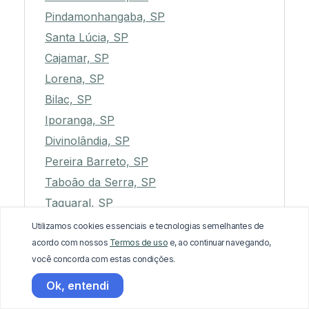
Pindamonhangaba, SP
Santa Lúcia, SP
Cajamar, SP
Lorena, SP
Bilac, SP
Iporanga, SP
Divinolândia, SP
Pereira Barreto, SP
Taboão da Serra, SP
Taquaral, SP
Cabreúva, SP
Utilizamos cookies essenciais e tecnologias semelhantes de
acordo com nossos
Termos de uso
e, ao continuar navegando,
Cajuru, SP
você concorda com estas condições.
Ariranha, SP
Ok, entendi
Bálsamo, SP
Marinópolis, SP