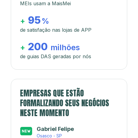
MEIs usam a MaisMei
95
+
%
de satisfação nas lojas de APP
200
+
milhões
de guias DAS geradas por nós
EMPRESAS QUE ESTÃO
FORMALIZANDO SEUS NEGÓCIOS
NESTE MOMENTO
Japa’s açaí e sorveteria
Rio de Janeiro - RJ