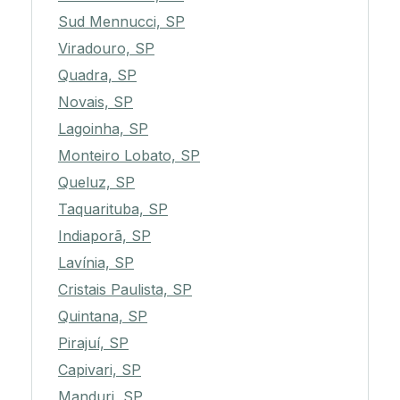
Sud Mennucci, SP
Viradouro, SP
Quadra, SP
Novais, SP
Lagoinha, SP
Monteiro Lobato, SP
Queluz, SP
Taquarituba, SP
Indiaporã, SP
Lavínia, SP
Cristais Paulista, SP
Quintana, SP
Pirajuí, SP
Capivari, SP
Manduri, SP