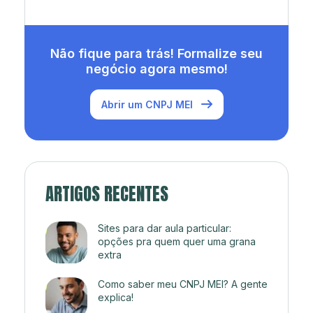
Não fique para trás! Formalize seu
negócio agora mesmo!
Abrir um CNPJ MEI
ARTIGOS RECENTES
Sites para dar aula particular:
opções pra quem quer uma grana
extra
Como saber meu CNPJ MEI? A gente
explica!