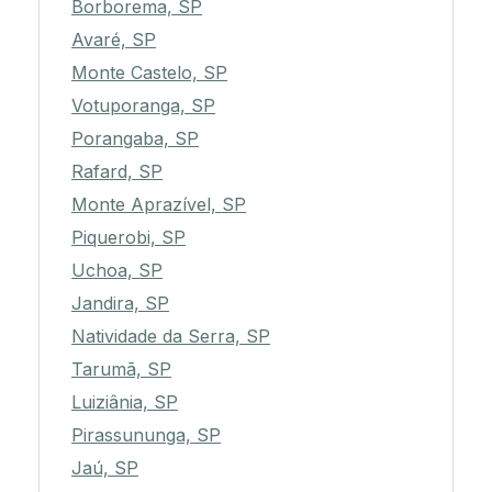
Borborema, SP
Avaré, SP
Monte Castelo, SP
Votuporanga, SP
Porangaba, SP
Rafard, SP
Monte Aprazível, SP
Piquerobi, SP
Uchoa, SP
Jandira, SP
Natividade da Serra, SP
Tarumã, SP
Luiziânia, SP
Pirassununga, SP
Jaú, SP