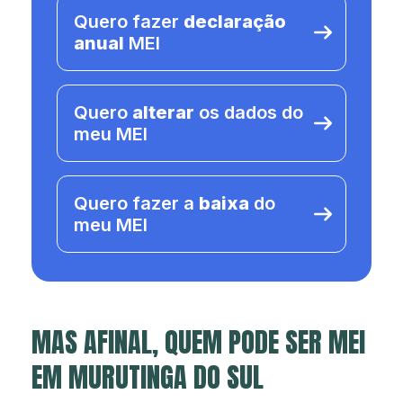
Quero fazer
declaração
anual
MEI
Quero
alterar
os dados do
meu MEI
Quero fazer a
baixa
do
meu MEI
MAS AFINAL, QUEM PODE SER MEI
EM MURUTINGA DO SUL