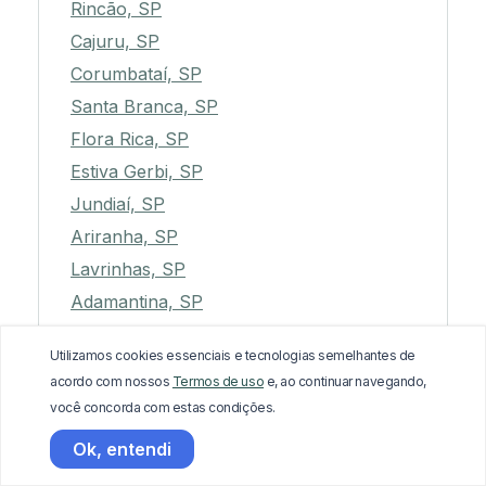
Rincão, SP
Cajuru, SP
Corumbataí, SP
Santa Branca, SP
Flora Rica, SP
Estiva Gerbi, SP
Jundiaí, SP
Ariranha, SP
Lavrinhas, SP
Adamantina, SP
Euclides da Cunha Paulista, SP
Utilizamos cookies essenciais e tecnologias semelhantes de
Jaboticabal, SP
acordo com nossos
Termos de uso
e, ao continuar navegando,
Auriflama, SP
você concorda com estas condições.
Analândia, SP
Ok, entendi
Campos do Jordão, SP