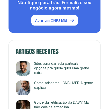
Não fique para trás! Formalize seu
negócio agora mesmo!
Abrir um CNPJ MEI
ARTIGOS RECENTES
Sites para dar aula particular:
opções pra quem quer uma grana
extra
Como saber meu CNPJ MEI? A gente
explica!
Golpe da retificação da DASN: MEI,
não caia na armadilha!