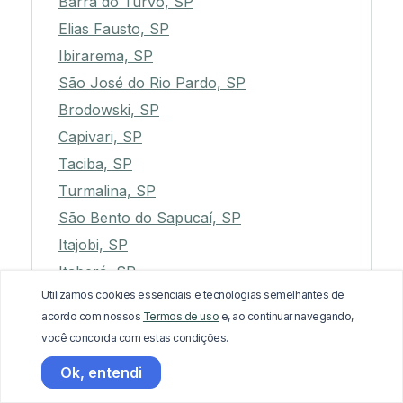
Barra do Turvo, SP
Elias Fausto, SP
Ibirarema, SP
São José do Rio Pardo, SP
Brodowski, SP
Capivari, SP
Taciba, SP
Turmalina, SP
São Bento do Sapucaí, SP
Itajobi, SP
Itaberá, SP
Utilizamos cookies essenciais e tecnologias semelhantes de
Américo de Campos, SP
acordo com nossos
Termos de uso
e, ao continuar navegando,
Rosana, SP
você concorda com estas condições.
Itararé, SP
Ok, entendi
Presidente Prudente, SP