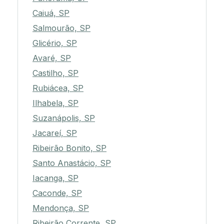
Caiuá, SP
Salmourão, SP
Glicério, SP
Avaré, SP
Castilho, SP
Rubiácea, SP
Ilhabela, SP
Suzanápolis, SP
Jacareí, SP
Ribeirão Bonito, SP
Santo Anastácio, SP
Iacanga, SP
Caconde, SP
Mendonça, SP
Ribeirão Corrente, SP