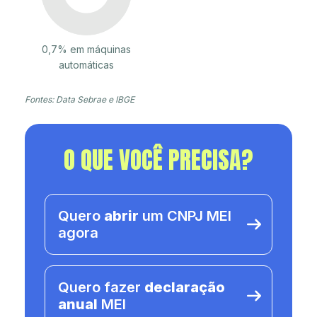
0,7% em máquinas
automáticas
Fontes: Data Sebrae e IBGE
O QUE VOCÊ PRECISA?
Quero
abrir
um CNPJ MEI
agora
Quero fazer
declaração
anual
MEI