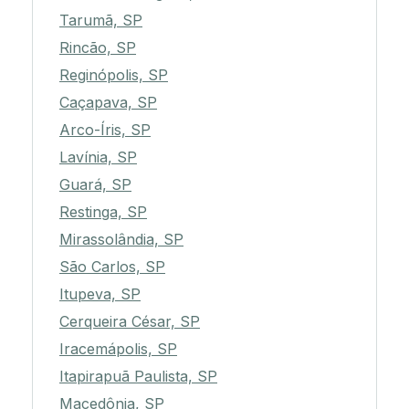
Tarumã, SP
Rincão, SP
Reginópolis, SP
Caçapava, SP
Arco-Íris, SP
Lavínia, SP
Guará, SP
Restinga, SP
Mirassolândia, SP
São Carlos, SP
Itupeva, SP
Cerqueira César, SP
Iracemápolis, SP
Itapirapuã Paulista, SP
Macedônia, SP