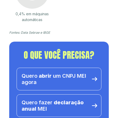
0,4% em máquinas
automáticas
Fontes: Data Sebrae e IBGE
O QUE VOCÊ PRECISA?
Quero
abrir
um CNPJ MEI
agora
Quero fazer
declaração
anual
MEI