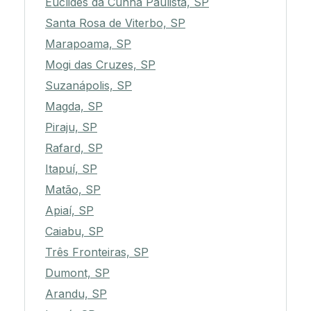
Euclides da Cunha Paulista, SP
Santa Rosa de Viterbo, SP
Marapoama, SP
Mogi das Cruzes, SP
Suzanápolis, SP
Magda, SP
Piraju, SP
Rafard, SP
Itapuí, SP
Matão, SP
Apiaí, SP
Caiabu, SP
Três Fronteiras, SP
Dumont, SP
Arandu, SP