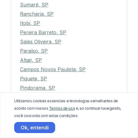
Sumaré, SP
Rancharia, SP
Itobi, SP
Pereira Barreto, SP
Sales Oliveira, SP
Paraíso, SP
Altair, SP
Campos Novos Paulista, SP
Piquete, SP
Pindorama, SP
São Bento do Sapucaí, SP
Utilizamos cookies essenciais e tecnologias semelhantes de
Macatuba, SP
acordo com nossos
Termos de uso
e, ao continuar navegando,
Cordeirópolis, SP
você concorda com estas condições.
Ibitinga, SP
Ok, entendi
Brotas, SP