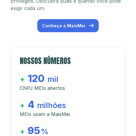
privilégios. Descubra quais e quando você pode
exigir cada um.
Conheça a MaisMei
NOSSOS NÚMEROS
120
+
mil
CNPJ MEIs abertos
4
+
milhões
MEIs usam a MaisMei
95
+
%