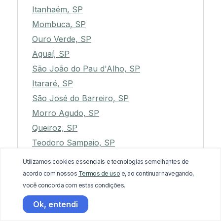
Itanhaém, SP
Mombuca, SP
Ouro Verde, SP
Aguaí, SP
São João do Pau d'Alho, SP
Itararé, SP
São José do Barreiro, SP
Morro Agudo, SP
Queiroz, SP
Teodoro Sampaio, SP
Guararapes, SP
Utilizamos cookies essenciais e tecnologias semelhantes de
Presidente Venceslau, SP
acordo com nossos
Termos de uso
e, ao continuar navegando,
você concorda com estas condições.
Itapirapuã Paulista, SP
Itatinga, SP
Ok, entendi
Itapura, SP