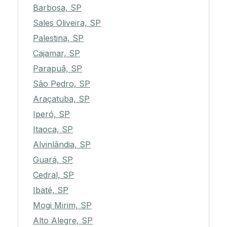
Barbosa, SP
Sales Oliveira, SP
Palestina, SP
Cajamar, SP
Parapuã, SP
São Pedro, SP
Araçatuba, SP
Iperó, SP
Itaoca, SP
Alvinlândia, SP
Guará, SP
Cedral, SP
Ibaté, SP
Mogi Mirim, SP
Alto Alegre, SP