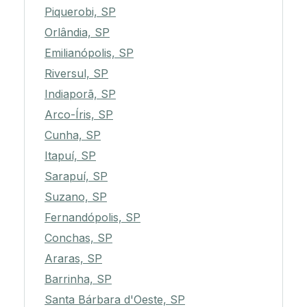
Piquerobi, SP
Orlândia, SP
Emilianópolis, SP
Riversul, SP
Indiaporã, SP
Arco-Íris, SP
Cunha, SP
Itapuí, SP
Sarapuí, SP
Suzano, SP
Fernandópolis, SP
Conchas, SP
Araras, SP
Barrinha, SP
Santa Bárbara d'Oeste, SP