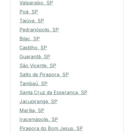
Valparaíso, SP
Poá, SP
Taiúva, SP
Pedranópolis, SP
Bilac, SP
Castilho, SP
Guarantã, SP
São Vicente, SP
Salto de Pirapora, SP
Tambaú, SP
Santa Cruz da Esperança, SP
Jacupiranga, SP
Marília, SP
Iracemápolis, SP
Pirapora do Bom Jesus, SP