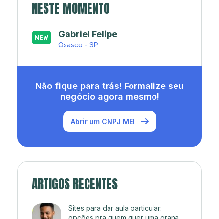
NESTE MOMENTO
Japa’s açaí e sorveteria
Rio de Janeiro - RJ
Não fique para trás! Formalize seu
negócio agora mesmo!
Abrir um CNPJ MEI
ARTIGOS RECENTES
Sites para dar aula particular:
opções pra quem quer uma grana