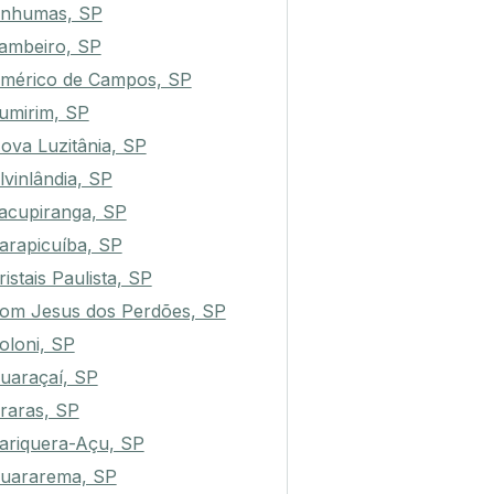
nhumas, SP
ambeiro, SP
mérico de Campos, SP
umirim, SP
ova Luzitânia, SP
lvinlândia, SP
acupiranga, SP
arapicuíba, SP
ristais Paulista, SP
om Jesus dos Perdões, SP
oloni, SP
uaraçaí, SP
raras, SP
ariquera-Açu, SP
uararema, SP