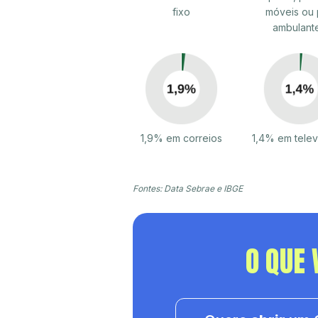
fixo
móveis ou 
ambulant
1,9% em correios
1,4% em tele
Fontes: Data Sebrae e IBGE
O QUE 