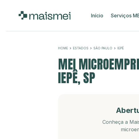
Início
Serviços M
HOME
ESTADOS
SÃO PAULO
IEPÊ
MEI MICROEMPRE
IEPÊ, SP
Abert
Conheça a Mais
microem