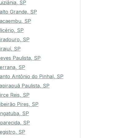
uiziânia, SP
alto Grande, SP
acaembu, SP
licério, SP
iradouro, SP
irajuí, SP
eves Paulista, SP
errana, SP
anto Antônio do Pinhal, SP
tapirapuã Paulista, SP
irce Reis, SP
ibeirão Pires, SP
ngatuba, SP
parecida, SP
egistro, SP