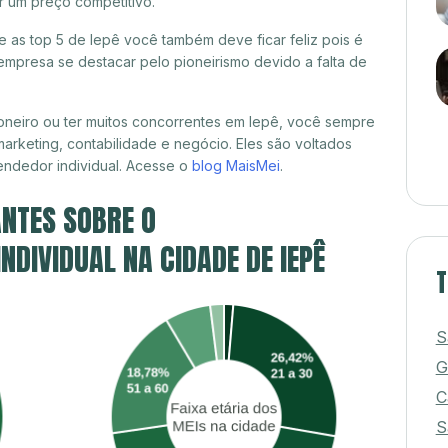
r um preço competitivo.
re as top 5 de Iepê você também deve ficar feliz pois é
mpresa se destacar pelo pioneirismo devido a falta de
oneiro ou ter muitos concorrentes em Iepê, você sempre
marketing, contabilidade e negócio. Eles são voltados
ndedor individual. Acesse o
blog MaisMei
.
NTES SOBRE O
DIVIDUAL NA CIDADE DE IEPÊ
T
S
G
C
S