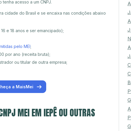
o tenha acesso a um CNPJ.
A
J
a cidade do Brasil e se encaixa nas condições abaixo
A
J
e 16 e 18 anos e ser emancipado);
N
mitidas pelo MEI
;
A
0 por ano (receita bruta);
J
trador ou titular de outra empresa;
C
C
B
heça a MaisMei
P
G
A
 CNPJ MEI EM IEPÊ OU OUTRAS
P
G