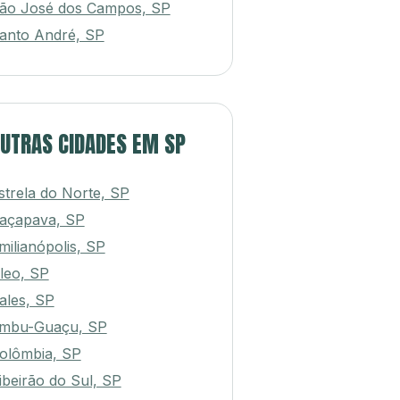
ão José dos Campos, SP
anto André, SP
UTRAS CIDADES EM SP
strela do Norte, SP
açapava, SP
milianópolis, SP
leo, SP
ales, SP
mbu-Guaçu, SP
olômbia, SP
ibeirão do Sul, SP