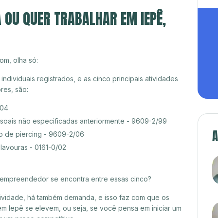
A OU QUER TRABALHAR EM IEPÊ,
om, olha só:
ividuais registrados, e as cinco principais atividades
es, são:
/04
ssoais não especificadas anteriormente - 9609-2/99
A
o de piercing - 9609-2/06
lavouras - 0161-0/02
croempreendedor se encontra entre essas cinco?
itividade, há também demanda, e isso faz com que os
em Iepê se elevem, ou seja, se você pensa em iniciar um