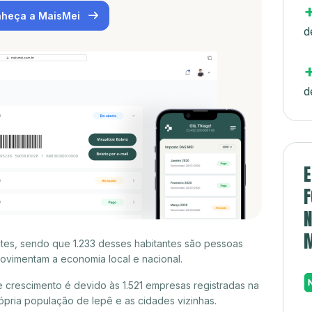
heça a MaisMei
d
d
E
F
N
ntes, sendo que 1.233 desses habitantes são pessoas
ovimentam a economia local e nacional.
 crescimento é devido às 1.521 empresas registradas na
pria população de Iepê e as cidades vizinhas.