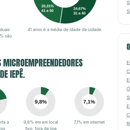
S
S
duais
41 anos é a média de idade da cidade.
4% são
O
S MICROEMPREENDEDORES
E
DE IEPÊ.
C
E
Ó
S
E
C
rta a
9,8% em em local
7,1% em internet
R
tos
fixo, fora da loja