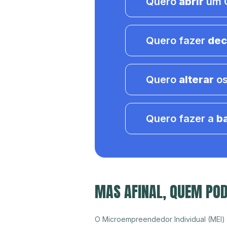
Quero
abrir
um C
Quero fazer
dec
Quero
alterar
os
Quero fazer a
b
MAS AFINAL, QUEM POD
O Microempreendedor Individual (MEI)