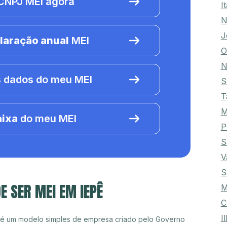
NPJ MEI agora
I
N
J
laração anual
MEI
O
N
 dados do meu MEI
S
T
M
aixa
do meu MEI
P
S
V
S
E SER MEI EM IEPÊ
M
C
I
 é um modelo simples de empresa criado pelo Governo