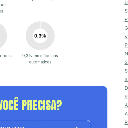
L
por
S
es
P
G
V
P
N
vendas
0,3% em máquinas
S
automáticas
S
I
D
R
VOCÊ PRECISA?
A
A
R