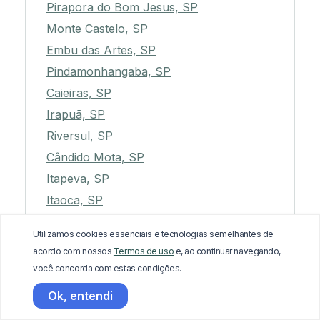
Pirapora do Bom Jesus, SP
Monte Castelo, SP
Embu das Artes, SP
Pindamonhangaba, SP
Caieiras, SP
Irapuã, SP
Riversul, SP
Cândido Mota, SP
Itapeva, SP
Itaoca, SP
Queluz, SP
Utilizamos cookies essenciais e tecnologias semelhantes de
Rincão, SP
acordo com nossos
Termos de uso
e, ao continuar navegando,
Dumont, SP
você concorda com estas condições.
Brejo Alegre, SP
Ok, entendi
Paulo de Faria, SP