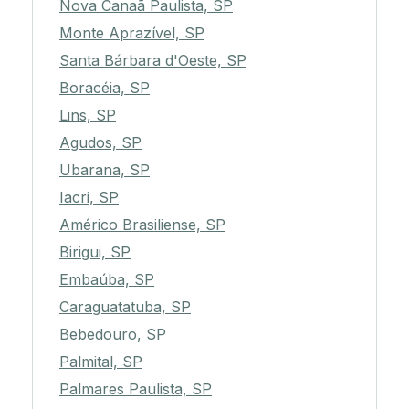
Nova Canaã Paulista, SP
Monte Aprazível, SP
Santa Bárbara d'Oeste, SP
Boracéia, SP
Lins, SP
Agudos, SP
Ubarana, SP
Iacri, SP
Américo Brasiliense, SP
Birigui, SP
Embaúba, SP
Caraguatatuba, SP
Bebedouro, SP
Palmital, SP
Palmares Paulista, SP