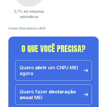
0,7% em máquinas
automáticas
Fontes: Data Sebrae e IBGE
O QUE VOCÊ PRECISA?
Quero
abrir
um CNPJ MEI
agora
Quero fazer
declaração
anual
MEI