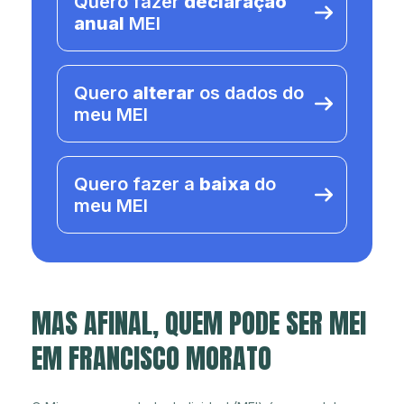
Quero fazer
declaração
anual
MEI
Quero
alterar
os dados do
meu MEI
Quero fazer a
baixa
do
meu MEI
MAS AFINAL, QUEM PODE SER MEI
EM FRANCISCO MORATO