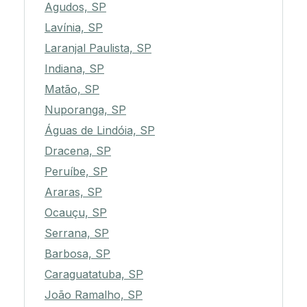
Agudos, SP
Lavínia, SP
Laranjal Paulista, SP
Indiana, SP
Matão, SP
Nuporanga, SP
Águas de Lindóia, SP
Dracena, SP
Peruíbe, SP
Araras, SP
Ocauçu, SP
Serrana, SP
Barbosa, SP
Caraguatatuba, SP
João Ramalho, SP