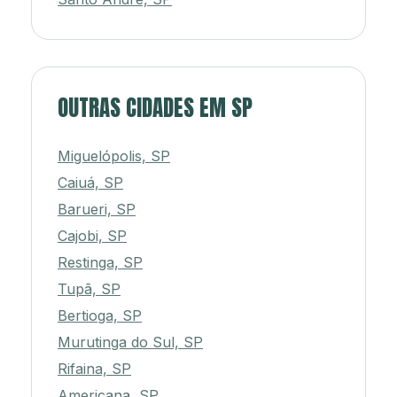
OUTRAS CIDADES EM SP
Miguelópolis, SP
Caiuá, SP
Barueri, SP
Cajobi, SP
Restinga, SP
Tupã, SP
Bertioga, SP
Murutinga do Sul, SP
Rifaina, SP
Americana, SP