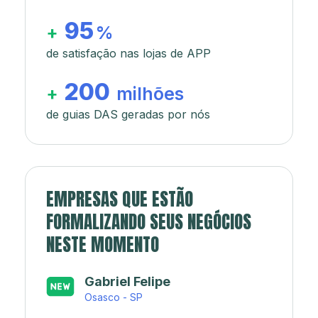
95
+
%
de satisfação nas lojas de APP
200
+
milhões
de guias DAS geradas por nós
EMPRESAS QUE ESTÃO
FORMALIZANDO SEUS NEGÓCIOS
NESTE MOMENTO
Japa’s açaí e sorveteria
Rio de Janeiro - RJ