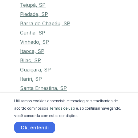
Tejupá, SP
Piedade, SP
Barra do Chapéu, SP
Cunha, SP
Vinhedo, SP
Itaoca, SP
Bilac, SP
Guaiçara, SP
Itariri, SP
Santa Ernestina, SP
Araçoiaba da Serra, SP
Utilizamos cookies essenciais e tecnologias semelhantes de
Estrela do Norte, SP
acordo com nossos
Termos de uso
e, ao continuar navegando,
Pirapora do Bom Jesus, SP
você concorda com estas condições.
Paranapuã, SP
Ok, entendi
São Luiz do Paraitinga, SP