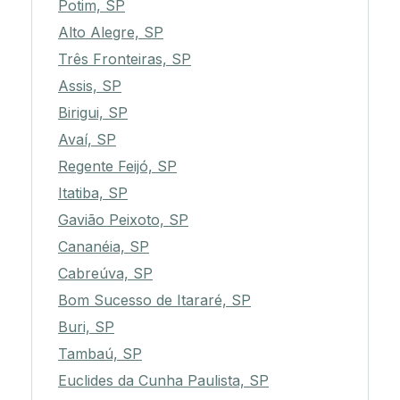
Potim, SP
Alto Alegre, SP
Três Fronteiras, SP
Assis, SP
Birigui, SP
Avaí, SP
Regente Feijó, SP
Itatiba, SP
Gavião Peixoto, SP
Cananéia, SP
Cabreúva, SP
Bom Sucesso de Itararé, SP
Buri, SP
Tambaú, SP
Euclides da Cunha Paulista, SP