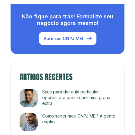
Não fique para trás! Formalize seu
negócio agora mesmo!
Abrir um CNPJ MEI
ARTIGOS RECENTES
Sites para dar aula particular:
opções pra quem quer uma grana
extra
Como saber meu CNPJ MEI? A gente
explica!