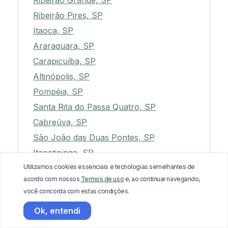
Ribeirão Grande, SP
Ribeirão Pires, SP
Itaoca, SP
Araraquara, SP
Carapicuíba, SP
Altinópolis, SP
Pompéia, SP
Santa Rita do Passa Quatro, SP
Cabreúva, SP
São João das Duas Pontes, SP
Itapetininga, SP
Utilizamos cookies essenciais e tecnologias semelhantes de
Teodoro Sampaio, SP
acordo com nossos
Termos de uso
e, ao continuar navegando,
Valinhos, SP
você concorda com estas condições.
Patrocínio Paulista, SP
Ok, entendi
Vargem Grande do Sul, SP