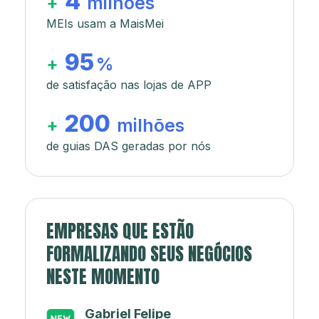
4
+
milhões
MEIs usam a MaisMei
95
+
%
de satisfação nas lojas de APP
200
+
milhões
de guias DAS geradas por nós
EMPRESAS QUE ESTÃO
FORMALIZANDO SEUS NEGÓCIOS
NESTE MOMENTO
Japa’s açaí e sorveteria