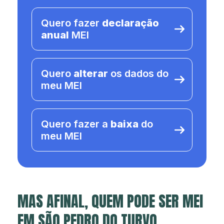
Quero fazer
declaração
anual
MEI
Quero
alterar
os dados do
meu MEI
Quero fazer a
baixa
do
meu MEI
MAS AFINAL, QUEM PODE SER MEI
EM SÃO PEDRO DO TURVO