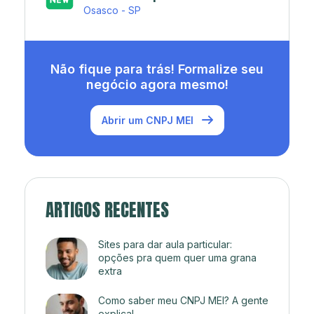
Rio de Janeiro - RJ
Não fique para trás! Formalize seu
negócio agora mesmo!
Abrir um CNPJ MEI
ARTIGOS RECENTES
Sites para dar aula particular:
opções pra quem quer uma grana
extra
Como saber meu CNPJ MEI? A gente
explica!