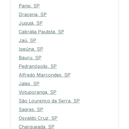
Parisi, SP
Dracena, SP
Juquiá, SP
Cabrália Paulista, SP
Jaú, SP
Ipeúna, SP
Bauru, SP
Pedranópolis, SP
Alfredo Marcondes, SP
Jales, SP
Votuporanga, SP
São Lourenço da Serra, SP
Sagres, SP
Osvaldo Cruz, SP
Charqueada, SP